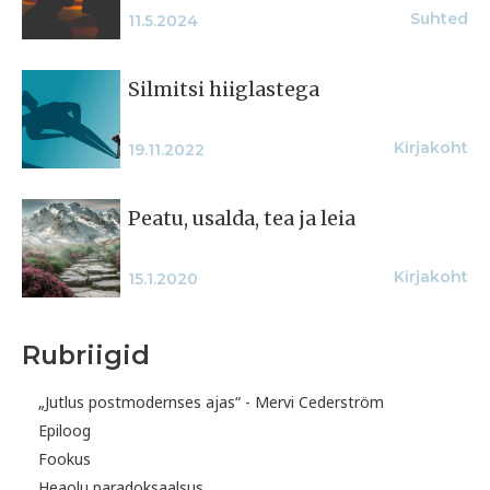
Suhted
11.5.2024
Silmitsi hiiglastega
Kirjakoht
19.11.2022
Peatu, usalda, tea ja leia
Kirjakoht
15.1.2020
Rubriigid
„Jutlus postmodernses ajas“ - Mervi Cederström
Epiloog
Fookus
Heaolu paradoksaalsus