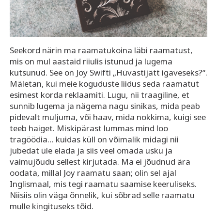
Seekord närin ma raamatukoina läbi raamatust,
mis on mul aastaid riiulis istunud ja lugema
kutsunud. See on Joy Swifti „Hüvastijätt igaveseks?“.
Mäletan, kui meie koguduste liidus seda raamatut
esimest korda reklaamiti. Lugu, nii traagiline, et
sunnib lugema ja nägema nagu sinikas, mida peab
pidevalt muljuma, või haav, mida nokkima, kuigi see
teeb haiget. Miskipärast lummas mind loo
tragöödia… kuidas küll on võimalik midagi nii
jubedat üle elada ja siis veel omada usku ja
vaimujõudu sellest kirjutada. Ma ei jõudnud ära
oodata, millal Joy raamatu saan; olin sel ajal
Inglismaal, mis tegi raamatu saamise keeruliseks.
Niisiis olin väga õnnelik, kui sõbrad selle raamatu
mulle kingituseks tõid.