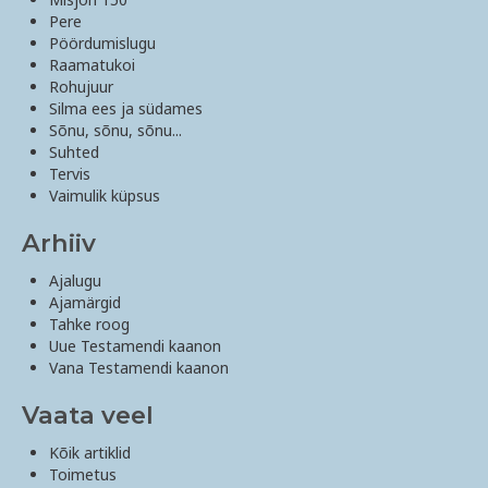
Pere
Pöördumislugu
Raamatukoi
Rohujuur
Silma ees ja südames
Sõnu, sõnu, sõnu...
Suhted
Tervis
Vaimulik küpsus
Arhiiv
Ajalugu
Ajamärgid
Tahke roog
Uue Testamendi kaanon
Vana Testamendi kaanon
Vaata veel
Kõik artiklid
Toimetus