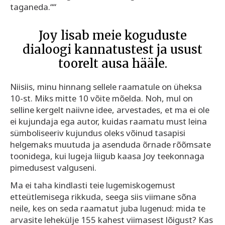
taganeda.““
Joy lisab meie koguduste
dialoogi kannatustest ja usust
toorelt ausa hääle.
Niisiis, minu hinnang sellele raamatule on üheksa
10-st. Miks mitte 10 võite mõelda. Noh, mul on
selline kergelt naiivne idee, arvestades, et ma ei ole
ei kujundaja ega autor, kuidas raamatu must leina
sümboliseeriv kujundus oleks võinud tasapisi
helgemaks muutuda ja asenduda õrnade rõõmsate
toonidega, kui lugeja liigub kaasa Joy teekonnaga
pimedusest valguseni.
Ma ei taha kindlasti teie lugemiskogemust
etteütlemisega rikkuda, seega siis viimane sõna
neile, kes on seda raamatut juba lugenud: mida te
arvasite lehekülje 155 kahest viimasest lõigust? Kas