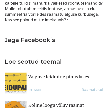
ka teile tulid silmanurka väikesed rõõmuteemandid?
Mulle tohutult meeldis lootuse, armastuse ja elu
sümmeetria võrreldes raamatu alguse kurbusega.
Kas see polnud mitte imekaunis? •
Jaga Facebookis
Loe seotud teemal
Valguse leidmine pimeduses
Raamatukoi
18. mail
Kolme looga võluv raamat