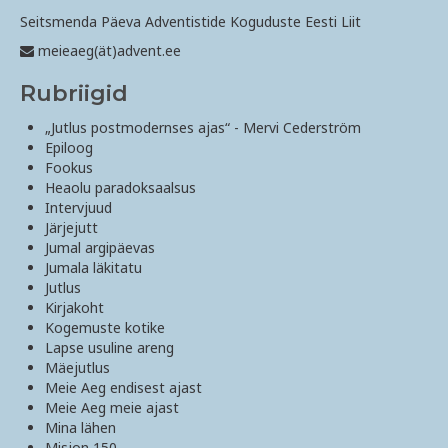
Seitsmenda Päeva Adventistide Koguduste Eesti Liit
meieaeg(ät)advent.ee
Rubriigid
„Jutlus postmodernses ajas“ - Mervi Cederström
Epiloog
Fookus
Heaolu paradoksaalsus
Intervjuud
Järjejutt
Jumal argipäevas
Jumala läkitatu
Jutlus
Kirjakoht
Kogemuste kotike
Lapse usuline areng
Mäejutlus
Meie Aeg endisest ajast
Meie Aeg meie ajast
Mina lähen
Misjon 150