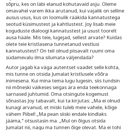
sõpru, kes on läbi elanud kohutavaid asju. Oleme
omavahel varem ikka arutanud, kui vajalik on selline
ausus usus, kus on loomulik rääkida kannatustega
seotud küsimustest ja kahtlustest. Joy lisab meie
koguduste dialoogi kannatustest ja usust toorelt
ausa hääle. Mis teie, lugejad, sellest arvate? Kuidas
olete teie kristlasena tunnetanud vestlusi
kannatustest? On teil olnud piisavalt ruumi oma
südamevalu ilma silumata väljendada?
Autor jagab ka väga autentset vaadet selle kohta,
mis tunne on otsida Jumalat kristlusele võõra
inimesena. Kui mina tema lugu lugesin, siis tundsin
nii mõneski väikeses seigas ära enda teekonnaga
sarnased juhtumid. Oma otsingute kogemust
sõnastas Joy tabavalt, kui ta kirjutas: „Ma ei olnud
kunagi arvanud, et miski tuleb meie vahele, kõige
vähem Piibel! „Ma pean siiski endale kindlaks
jääma,“ otsustasin ma. „Mul on õigus otsida
Jumalat nii, nagu ma tunnen õige olevat. Ma ei tohi