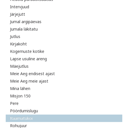
Intervjuud
Järjejutt
Jumal argipäevas
Jumala läkitatu
Jutlus
Kirjakoht
Kogemuste kotike
Lapse usuline areng
Mäejutlus
Meie Aeg endisest ajast
Meie Aeg meie ajast
Mina lähen
Misjon 150
Pere
Pöördumislugu
Raamatukoi
Rohujuur