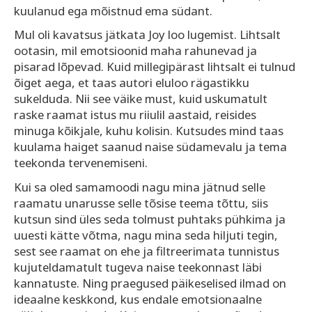
kuulanud ega mõistnud ema südant.
Mul oli kavatsus jätkata Joy loo lugemist. Lihtsalt
ootasin, mil emotsioonid maha rahunevad ja
pisarad lõpevad. Kuid millegipärast lihtsalt ei tulnud
õiget aega, et taas autori eluloo rägastikku
sukelduda. Nii see väike must, kuid uskumatult
raske raamat istus mu riiulil aastaid, reisides
minuga kõikjale, kuhu kolisin. Kutsudes mind taas
kuulama haiget saanud naise südamevalu ja tema
teekonda tervenemiseni.
Kui sa oled samamoodi nagu mina jätnud selle
raamatu unarusse selle tõsise teema tõttu, siis
kutsun sind üles seda tolmust puhtaks pühkima ja
uuesti kätte võtma, nagu mina seda hiljuti tegin,
sest see raamat on ehe ja filtreerimata tunnistus
kujuteldamatult tugeva naise teekonnast läbi
kannatuste. Ning praegused päikeselised ilmad on
ideaalne keskkond, kus endale emotsionaalne