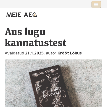
Esileht
Fookus
Aus lugu
Rubriigid
kannatustest
Toimetus
Avaldatud
21.1.2025
, autor
Krõõt Lõbus
Logi sisse või registreeru