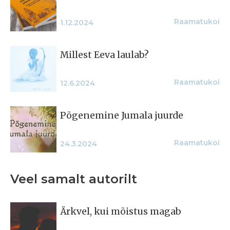
Raamatukoi
1.12.2024
Millest Eeva laulab?
Raamatukoi
12.6.2024
Põgenemine Jumala juurde
Raamatukoi
24.3.2024
Veel samalt autorilt
Ärkvel, kui mõistus magab