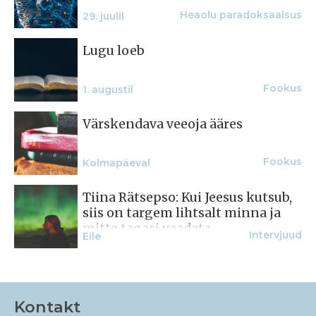
Heaolu paradoksaalsus
29. juulil
Lugu loeb
Fookus
1. augustil
Värskendava veeoja ääres
Fookus
Kolmapäeval
Tiina Rätsepso: Kui Jeesus kutsub,
siis on targem lihtsalt minna ja
mitte tagasi vaadata
Intervjuud
Eile
Kontakt