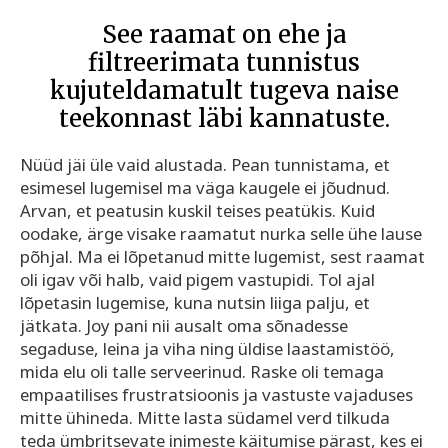
See raamat on ehe ja
filtreerimata tunnistus
kujuteldamatult tugeva naise
teekonnast läbi kannatuste.
Nüüd jäi üle vaid alustada. Pean tunnistama, et
esimesel lugemisel ma väga kaugele ei jõudnud.
Arvan, et peatusin kuskil teises peatükis. Kuid
oodake, ärge visake raamatut nurka selle ühe lause
põhjal. Ma ei lõpetanud mitte lugemist, sest raamat
oli igav või halb, vaid pigem vastupidi. Tol ajal
lõpetasin lugemise, kuna nutsin liiga palju, et
jätkata. Joy pani nii ausalt oma sõnadesse
segaduse, leina ja viha ning üldise laastamistöö,
mida elu oli talle serveerinud. Raske oli temaga
empaatilises frustratsioonis ja vastuste vajaduses
mitte ühineda. Mitte lasta südamel verd tilkuda
teda ümbritsevate inimeste käitumise pärast, kes ei