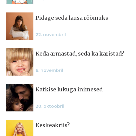
Pidage seda lausa rõõmuks
22. novembril
Keda armastad, seda ka karistad?
6. novembril
Katkise lukuga inimesed
20. oktoobril
Keskeakriis?