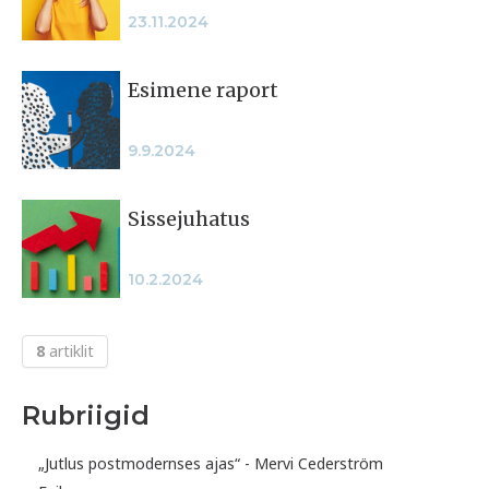
23.11.2024
Esimene raport
9.9.2024
Sissejuhatus
10.2.2024
8
artiklit
Rubriigid
„Jutlus postmodernses ajas“ - Mervi Cederström