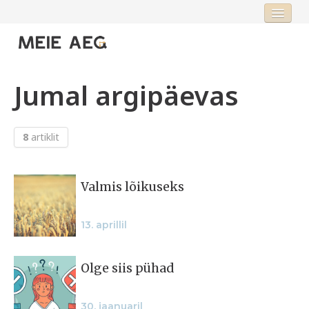
Esileht
Fookus
Jumal argipäevas
Rubriigid
Toimetus
8
artiklit
Valmis lõikuseks
Logi sisse või registreeru
13. aprillil
Olge siis pühad
30. jaanuaril