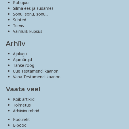
Rohujuur
Silma ees ja südames
Sõnu, sõnu, sõnu...
Suhted
Tervis
Vaimulik küpsus
Arhiiv
Ajalugu
Ajamärgid
Tahke roog
Uue Testamendi kaanon
Vana Testamendi kaanon
Vaata veel
Kõik artiklid
Toimetus
Arhiivinumbrid
Koduleht
E-pood