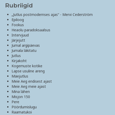
Rubriigid
„Jutlus postmodernses ajas“ - Mervi Cederström
Epiloog
Fookus
Heaolu paradoksaalsus
Intervjuud
Järjejutt
Jumal argipäevas
Jumala läkitatu
Jutlus
Kirjakoht
Kogemuste kotike
Lapse usuline areng
Mäejutlus
Meie Aeg endisest ajast
Meie Aeg meie ajast
Mina lähen
Misjon 150
Pere
Pöördumislugu
Raamatukoi