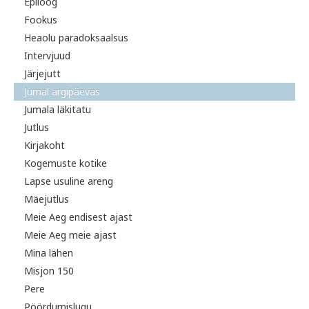
Epiloog
Fookus
Heaolu paradoksaalsus
Intervjuud
Järjejutt
Jumal argipäevas
Jumala läkitatu
Jutlus
Kirjakoht
Kogemuste kotike
Lapse usuline areng
Mäejutlus
Meie Aeg endisest ajast
Meie Aeg meie ajast
Mina lähen
Misjon 150
Pere
Pöördumislugu