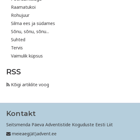
Raamatukoi
Rohujuur
Silma ees ja südames
Sõnu, sõnu, sõnu...
Suhted
Tervis
Vaimulik küpsus
RSS
Kõigi artiklite voog
Kontakt
Seitsmenda Päeva Adventistide Koguduste Eesti Liit
meieaeg(ät)advent.ee