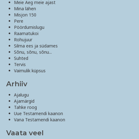
Meie Aeg meie ajast
Mina lähen
Misjon 150
Pere
Pöördumislugu
Raamatukoi
Rohujuur
Silma ees ja südames
Sõnu, sõnu, sõnu...
Suhted
Tervis
Vaimulik küpsus
Arhiiv
Ajalugu
Ajamärgid
Tahke roog
Uue Testamendi kaanon
Vana Testamendi kaanon
Vaata veel