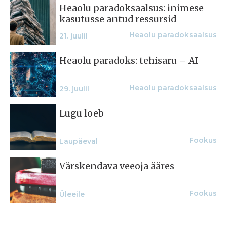
Heaolu paradoksaalsus: inimese
kasutusse antud ressursid
Heaolu paradoksaalsus
21. juulil
Heaolu paradoks: tehisaru – AI
Heaolu paradoksaalsus
29. juulil
Lugu loeb
Fookus
Laupäeval
Värskendava veeoja ääres
Fookus
Üleeile