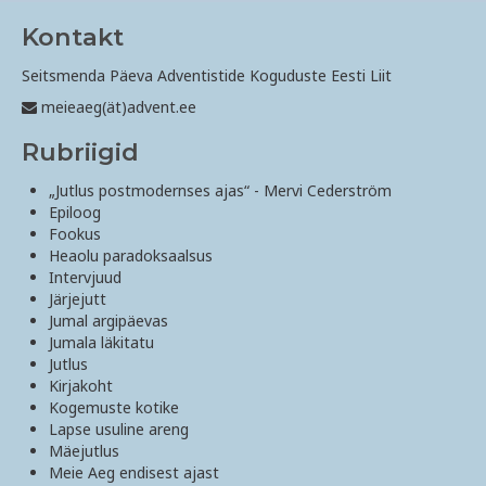
Kontakt
Seitsmenda Päeva Adventistide Koguduste Eesti Liit
meieaeg(ät)advent.ee
Rubriigid
„Jutlus postmodernses ajas“ - Mervi Cederström
Epiloog
Fookus
Heaolu paradoksaalsus
Intervjuud
Järjejutt
Jumal argipäevas
Jumala läkitatu
Jutlus
Kirjakoht
Kogemuste kotike
Lapse usuline areng
Mäejutlus
Meie Aeg endisest ajast