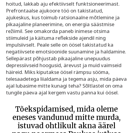
hoitud, lakkab aju efektiivselt funktsioneerimast.
Prefrontaalse ajukoore töö on takistatud,
ajukeskus, kus toimub ratsionaalne mõtlemine ja
pikaajaline planeerimine, on energia säästmise
režiimil. See omakorda paneb inimese otsima
stiimuleid ja käituma reflekside ajendil ning
impulsiivselt. Peale selle on öösel takistatud ka
negatiivsete emotsioonide suunamine ja haldamine.
Sellepärast põhjustab pikaajaline unepuudus
depressiivseid hoogusid, ärevust ja muid vaimseid
häireid. Miks kiputakse öösel rämpsu sööma,
telesaadetega liialdama ja tegema asju, mida päeva
ajal lubasime mitte kunagi teha? Sõltlastel on oma
tungile päeva ajal kergem vastu panna kui öösel.
Tõekspidamised, mida oleme
eneses vandunud mitte murda,
istuvad ohtlikult akna äärel