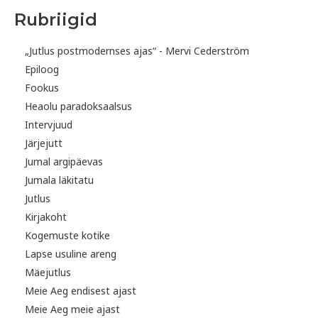
Rubriigid
„Jutlus postmodernses ajas“ - Mervi Cederström
Epiloog
Fookus
Heaolu paradoksaalsus
Intervjuud
Järjejutt
Jumal argipäevas
Jumala läkitatu
Jutlus
Kirjakoht
Kogemuste kotike
Lapse usuline areng
Mäejutlus
Meie Aeg endisest ajast
Meie Aeg meie ajast