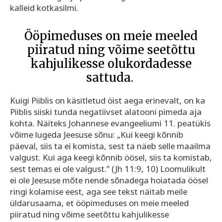
kalleid kotkasilmi.
Ööpimeduses on meie meeled
piiratud ning võime seetõttu
kahjulikesse olukordadesse
sattuda.
Kuigi Piiblis on käsitletud öist aega erinevalt, on ka
Piiblis siiski tunda negatiivset alatooni pimeda aja
kohta. Näiteks Johannese evangeeliumi 11. peatükis
võime lugeda Jeesuse sõnu: „Kui keegi kõnnib
päeval, siis ta ei komista, sest ta näeb selle maailma
valgust. Kui aga keegi kõnnib öösel, siis ta komistab,
sest temas ei ole valgust.” (Jh 11:9, 10) Loomulikult
ei ole Jeesuse mõte nende sõnadega hoiatada öösel
ringi kolamise eest, aga see tekst näitab meile
üldarusaama, et ööpimeduses on meie meeled
piiratud ning võime seetõttu kahjulikesse