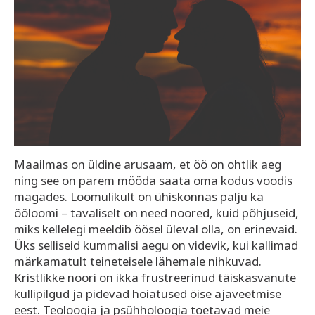
Maailmas on üldine arusaam, et öö on ohtlik aeg
ning see on parem mööda saata oma kodus voodis
magades. Loomulikult on ühiskonnas palju ka
ööloomi – tavaliselt on need noored, kuid põhjuseid,
miks kellelegi meeldib öösel üleval olla, on erinevaid.
Üks selliseid kummalisi aegu on videvik, kui kallimad
märkamatult teineteisele lähemale nihkuvad.
Kristlikke noori on ikka frustreerinud täiskasvanute
kullipilgud ja pidevad hoiatused öise ajaveetmise
eest. Teoloogia ja psühholoogia toetavad meie