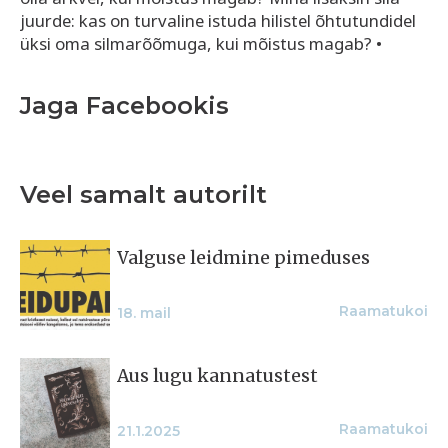
juurde: kas on turvaline istuda hilistel õhtutundidel
üksi oma silmarõõmuga, kui mõistus magab? •
Jaga Facebookis
Veel samalt autorilt
Valguse leidmine pimeduses
Raamatukoi
18. mail
Aus lugu kannatustest
Raamatukoi
21.1.2025