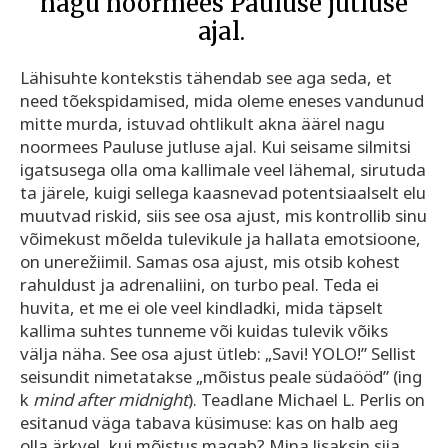
nagu noormees Pauluse jutluse
ajal.
Lähisuhte kontekstis tähendab see aga seda, et
need tõekspidamised, mida oleme eneses vandunud
mitte murda, istuvad ohtlikult akna äärel nagu
noormees Pauluse jutluse ajal. Kui seisame silmitsi
igatsusega olla oma kallimale veel lähemal, sirutuda
ta järele, kuigi sellega kaasnevad potentsiaalselt elu
muutvad riskid, siis see osa ajust, mis kontrollib sinu
võimekust mõelda tulevikule ja hallata emotsioone,
on unerežiimil. Samas osa ajust, mis otsib kohest
rahuldust ja adrenaliini, on turbo peal. Teda ei
huvita, et me ei ole veel kindladki, mida täpselt
kallima suhtes tunneme või kuidas tulevik võiks
välja näha. See osa ajust ütleb: „Savi! YOLO!” Sellist
seisundit nimetatakse „mõistus peale südaööd” (ing
k
mind after midnight
). Teadlane Michael L. Perlis on
esitanud väga tabava küsimuse: kas on halb aeg
olla ärkvel, kui mõistus magab? Mina lisaksin siia