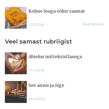
Kolme looga võluv raamat
Raamatukoi
1.12.2024
Veel samast rubriigist
Abielus mitte­kristlasega
24.1.2025
See ainus ja õige
26.2.2024