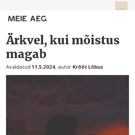
Esileht
Fookus
Ärkvel, kui mõistus
Rubriigid
magab
Toimetus
Avaldatud
11.5.2024
, autor
Krõõt Lõbus
Logi sisse või registreeru