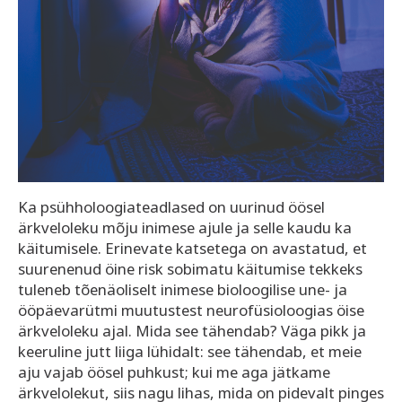
Ka psühholoogiateadlased on uurinud öösel
ärkveloleku mõju inimese ajule ja selle kaudu ka
käitumisele. Erinevate katsetega on avastatud, et
suurenenud öine risk sobimatu käitumise tekkeks
tuleneb tõenäoliselt inimese bioloogilise une- ja
ööpäevarütmi muutustest neurofüsioloogias öise
ärkveloleku ajal. Mida see tähendab? Väga pikk ja
keeruline jutt liiga lühidalt: see tähendab, et meie
aju vajab öösel puhkust; kui me aga jätkame
ärkvelolekut, siis nagu lihas, mida on pidevalt pinges