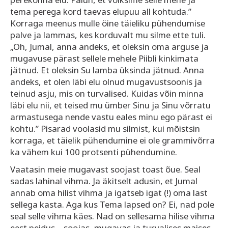
tema perega kord taevas elupuu all kohtuda.”
Korraga meenus mulle öine täieliku pühendumise
palve ja lammas, kes korduvalt mu silme ette tuli.
„Oh, Jumal, anna andeks, et oleksin oma arguse ja
mugavuse pärast sellele mehele Piibli kinkimata
jätnud. Et oleksin Su lamba üksinda jätnud. Anna
andeks, et olen läbi elu olnud mugavustsoonis ja
teinud asju, mis on turvalised. Kuidas võin minna
läbi elu nii, et teised mu ümber Sinu ja Sinu võrratu
armastusega nende vastu eales minu ego pärast ei
kohtu.” Pisarad voolasid mu silmist, kui mõistsin
korraga, et täielik pühendumine ei ole grammivõrra
ka vähem kui 100 protsenti pühendumine.
Vaatasin meie mugavast soojast toast õue. Seal
sadas lahinal vihma. Ja äkitselt adusin, et Jumal
annab oma hilist vihma ja igatseb igat (!) oma last
sellega kasta. Aga kus Tema lapsed on? Ei, nad pole
seal selle vihma käes. Nad on sellesama hilise vihma
eest peidus – soojas, mugavas ja turvalises maises