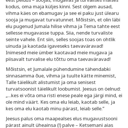
kodus, oma maja küljes kinni. Sest olgem ausad,
vihma käes on ebamugav ja see ei paku just ülearu
sooja ja mugavat turvatunnet. Mõistsin, et olin läbi
elu pugenud Jumala hilise vihma ja Tema tahte eest
sellesse mugavasse tuppa. Siia, nende turvaliste
seinte vahele. Ent siin, selles soojas toas on ohtlik
uinuda ja kaotada igaveseks taevaväravad!
Inimesed meie ümber kaotavad meie mugava ja
piisavalt turvalise elu tõttu oma taevaväravad!
Mõistsin, et Jumalale pühendumine tähendabki
sinnasamma õue, vihma ja tuulte kätte minemist,
Talle täielikult alistumist ja oma senisest
turvatsoonist täielikult loobumist. Jeesus on öelnud:
„...kes ei võta oma risti enese peale ega järgi mind, ei
ole mind väärt. Kes oma elu leiab, kaotab selle, ja
kes oma elu kaotab minu pärast, leiab selle.”
Jeesus palus oma maapealses elus mugavustsooni
pärast ainult üheainsa (!) palve – Ketsemani aias