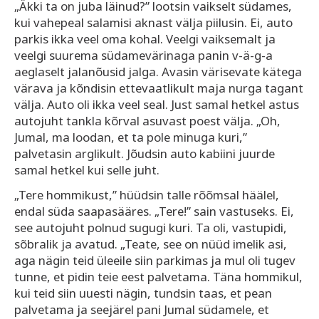
„Äkki ta on juba läinud?” lootsin vaikselt südames,
kui vahepeal salamisi aknast välja piilusin. Ei, auto
parkis ikka veel oma kohal. Veelgi vaiksemalt ja
veelgi suurema südamevärinaga panin v-ä-g-a
aeglaselt jalanõusid jalga. Avasin värisevate kätega
värava ja kõndisin ettevaatlikult maja nurga tagant
välja. Auto oli ikka veel seal. Just samal hetkel astus
autojuht tankla kõrval asuvast poest välja. „Oh,
Jumal, ma loodan, et ta pole minuga kuri,”
palvetasin arglikult. Jõudsin auto kabiini juurde
samal hetkel kui selle juht.
„Tere hommikust,” hüüdsin talle rõõmsal häälel,
endal süda saapasääres. „Tere!” sain vastuseks. Ei,
see autojuht polnud sugugi kuri. Ta oli, vastupidi,
sõbralik ja avatud. „Teate, see on nüüd imelik asi,
aga nägin teid üleeile siin parkimas ja mul oli tugev
tunne, et pidin teie eest palvetama. Täna hommikul,
kui teid siin uuesti nägin, tundsin taas, et pean
palvetama ja seejärel pani Jumal südamele, et