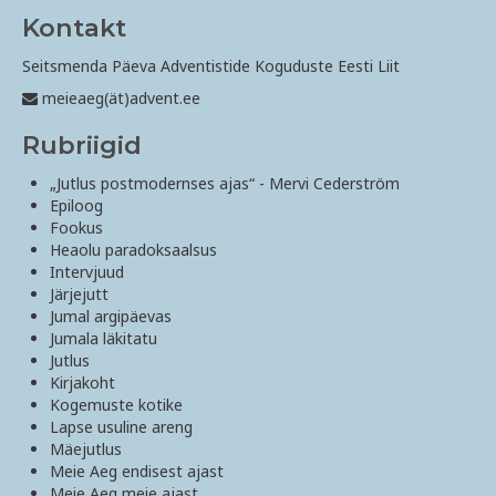
Kontakt
Seitsmenda Päeva Adventistide Koguduste Eesti Liit
meieaeg(ät)advent.ee
Rubriigid
„Jutlus postmodernses ajas“ - Mervi Cederström
Epiloog
Fookus
Heaolu paradoksaalsus
Intervjuud
Järjejutt
Jumal argipäevas
Jumala läkitatu
Jutlus
Kirjakoht
Kogemuste kotike
Lapse usuline areng
Mäejutlus
Meie Aeg endisest ajast
Meie Aeg meie ajast