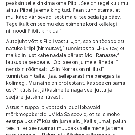
peaksin teile kinkima oma Piibli. See on tegelikult mu
ainus Piibel ja ema kingitud. Pean tunnistama, et
mul käed värisevad, sest ma ei tee seda iga päev.
Tegelikult on see mu elus esimene kord kellelegi
niimoodi Piiblit kinkida.”
Autojuht võttis Piibli vastu. „Jah, see on tõepoolest
natuke kriipi (hirmutav),” tunnistas ta. „Huvitav, et
ma kolin just kahe nädala pärast Mo i Ranasse,”
lausus ta seepeale. „Oo, see on ju meie lähedal!”
nentisin rõõmsalt. „Siin Norras on nii ilus!”
tunnistasin talle. „Jaa, sellepärast me perega siia
kolimegi. Mu naine on protestant, kas see on sama
usk?” küsis ta. Jätkasime temaga veel juttu ja
seejärel jätsime hüvasti.
Astusin tuppa ja vaatasin laual lebavaid
märkmepabereid. „Mida Sa soovid, et selle mehe
eest paluksin?” küsisin Jumalalt. „Kallis Jumal, palun
tee, nii et see raamat muudaks selle mehe ja tema
perekonna elu. Palun, et võiksime selle mehe ja