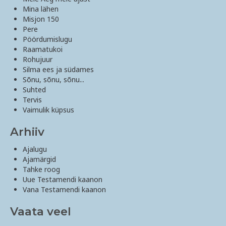
Mina lähen
Misjon 150
Pere
Pöördumislugu
Raamatukoi
Rohujuur
Silma ees ja südames
Sõnu, sõnu, sõnu...
Suhted
Tervis
Vaimulik küpsus
Arhiiv
Ajalugu
Ajamärgid
Tahke roog
Uue Testamendi kaanon
Vana Testamendi kaanon
Vaata veel