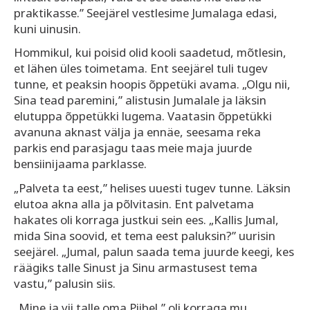
praktikasse.” Seejärel vestlesime Jumalaga edasi,
kuni uinusin.
Hommikul, kui poisid olid kooli saadetud, mõtlesin,
et lähen üles toimetama. Ent seejärel tuli tugev
tunne, et peaksin hoopis õppetüki avama. „Olgu nii,
Sina tead paremini,” alistusin Jumalale ja läksin
elutuppa õppetükki lugema. Vaatasin õppetükki
avanuna aknast välja ja ennäe, seesama reka
parkis end parasjagu taas meie maja juurde
bensiinijaama parklasse.
„Palveta ta eest,” helises uuesti tugev tunne. Läksin
elutoa akna alla ja põlvitasin. Ent palvetama
hakates oli korraga justkui sein ees. „Kallis Jumal,
mida Sina soovid, et tema eest paluksin?” uurisin
seejärel. „Jumal, palun saada tema juurde keegi, kes
räägiks talle Sinust ja Sinu armastusest tema
vastu,” palusin siis.
„Mine ja vii talle oma Piibel,” oli korraga mu