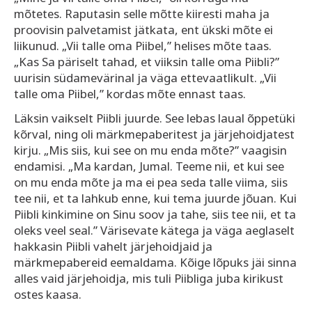
mõtetes. Raputasin selle mõtte kiiresti maha ja
proovisin palvetamist jätkata, ent ükski mõte ei
liikunud. „Vii talle oma Piibel,” helises mõte taas.
„Kas Sa päriselt tahad, et viiksin talle oma Piibli?”
uurisin südamevärinal ja väga ettevaatlikult. „Vii
talle oma Piibel,” kordas mõte ennast taas.
Läksin vaikselt Piibli juurde. See lebas laual õppetüki
kõrval, ning oli märkmepaberitest ja järjehoidjatest
kirju. „Mis siis, kui see on mu enda mõte?” vaagisin
endamisi. „Ma kardan, Jumal. Teeme nii, et kui see
on mu enda mõte ja ma ei pea seda talle viima, siis
tee nii, et ta lahkub enne, kui tema juurde jõuan. Kui
Piibli kinkimine on Sinu soov ja tahe, siis tee nii, et ta
oleks veel seal.” Värisevate kätega ja väga aeglaselt
hakkasin Piibli vahelt järjehoidjaid ja
märkmepabereid eemaldama. Kõige lõpuks jäi sinna
alles vaid järjehoidja, mis tuli Piibliga juba kirikust
ostes kaasa.