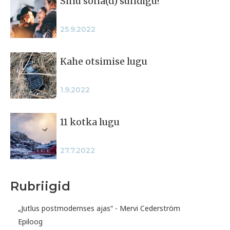
Sinu sõna(d) sündigu!
25.9.2022
Kahe otsimise lugu
1.9.2022
11 kotka lugu
27.7.2022
Rubriigid
„Jutlus postmodernses ajas“ - Mervi Cederström
Epiloog