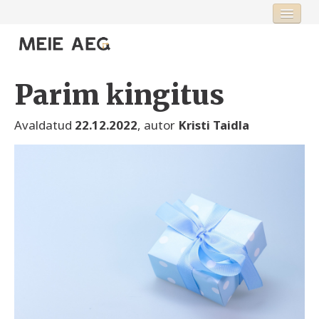
Esileht
Fookus
Parim kingitus
Rubriigid
Toimetus
Avaldatud
22.12.2022
, autor
Kristi Taidla
Logi sisse või registreeru