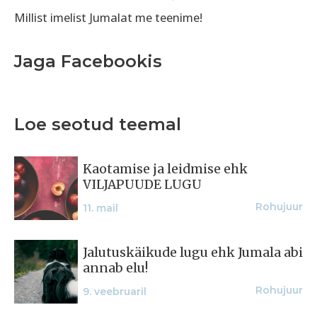
Millist imelist Jumalat me teenime!
Jaga Facebookis
Loe seotud teemal
Kaotamise ja leidmise ehk
VILJAPUUDE LUGU
Rohujuur
11. mail
Jalutuskäikude lugu ehk Jumala abi
annab elu!
Rohujuur
9. veebruaril