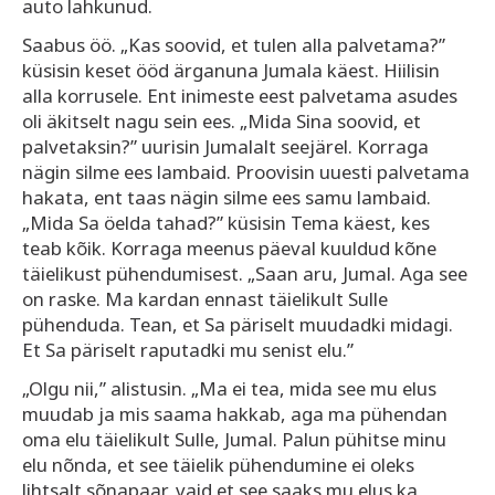
auto lahkunud.
Saabus öö. „Kas soovid, et tulen alla palvetama?”
küsisin keset ööd ärganuna Jumala käest. Hiilisin
alla korrusele. Ent inimeste eest palvetama asudes
oli äkitselt nagu sein ees. „Mida Sina soovid, et
palvetaksin?” uurisin Jumalalt seejärel. Korraga
nägin silme ees lambaid. Proovisin uuesti palvetama
hakata, ent taas nägin silme ees samu lambaid.
„Mida Sa öelda tahad?” küsisin Tema käest, kes
teab kõik. Korraga meenus päeval kuuldud kõne
täielikust pühendumisest. „Saan aru, Jumal. Aga see
on raske. Ma kardan ennast täielikult Sulle
pühenduda. Tean, et Sa päriselt muudadki midagi.
Et Sa päriselt raputadki mu senist elu.”
„Olgu nii,” alistusin. „Ma ei tea, mida see mu elus
muudab ja mis saama hakkab, aga ma pühendan
oma elu täielikult Sulle, Jumal. Palun pühitse minu
elu nõnda, et see täielik pühendumine ei oleks
lihtsalt sõnapaar, vaid et see saaks mu elus ka