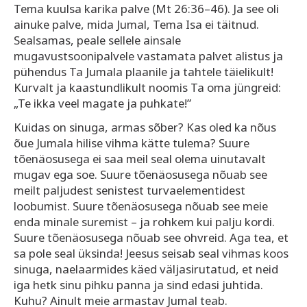
Tema kuulsa karika palve (Mt 26:36–46). Ja see oli
ainuke palve, mida Jumal, Tema Isa ei täitnud.
Sealsamas, peale sellele ainsale
mugavustsoonipalvele vastamata palvet alistus ja
pühendus Ta Jumala plaanile ja tahtele täielikult!
Kurvalt ja kaastundlikult noomis Ta oma jüngreid:
„Te ikka veel magate ja puhkate!”
Kuidas on sinuga, armas sõber? Kas oled ka nõus
õue Jumala hilise vihma kätte tulema? Suure
tõenäosusega ei saa meil seal olema uinutavalt
mugav ega soe. Suure tõenäosusega nõuab see
meilt paljudest senistest turvaelementidest
loobumist. Suure tõenäosusega nõuab see meie
enda minale suremist – ja rohkem kui palju kordi.
Suure tõenäosusega nõuab see ohvreid. Aga tea, et
sa pole seal üksinda! Jeesus seisab seal vihmas koos
sinuga, naelaarmides käed väljasirutatud, et neid
iga hetk sinu pihku panna ja sind edasi juhtida.
Kuhu? Ainult meie armastav Jumal teab.