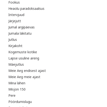
Fookus
Heaolu paradoksaalsus
Intervjuud
Järjejutt
Jumal argipäevas
Jumala läkitatu
Jutlus
Kirjakoht
Kogemuste kotike
Lapse usuline areng
Mäejutlus
Meie Aeg endisest ajast
Meie Aeg meie ajast
Mina lähen
Misjon 150
Pere
Pöördumislugu