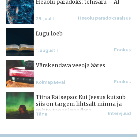
Heaolu paradoks: tehisaru – AI
Heaolu paradoksaalsus
29. juulil
Lugu loeb
Fookus
1. augustil
Värskendava veeoja ääres
Fookus
Kolmapäeval
Tiina Rätsepso: Kui Jeesus kutsub,
siis on targem lihtsalt minna ja
mitte tagasi vaadata
Intervjuud
Täna