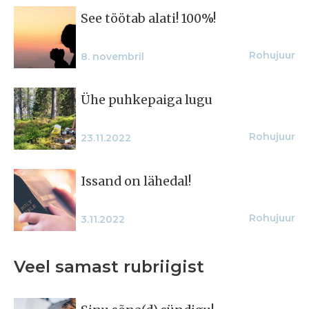
See töötab alati! 100%!
Rohujuur
8. novembril
Ühe puhkepaiga lugu
Rohujuur
23.11.2022
Issand on lähedal!
Rohujuur
3.11.2022
Veel samast rubriigist