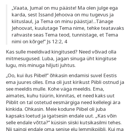
„Vaata, Jumal on mu pääste! Ma olen julge ega
karda, sest Issand Jehoova on mu tugevus ja
kiituslaul, ja Tema on minu päästja!...Tänage
Jehoovat, kuulutage Tema nime, tehke teatavaks
rahvaste seas Tema teod, tunnistage, et Tema
nimi on kõrge!” Js 12:2, 4
Kas sulle meeldivad kingitused? Need võivad olla
mitmesugused. Luba, jagan sinuga üht kingituse
lugu, mis minuga hiljuti juhtus.
„Oo, kui ilus Piibel!” õhkasin endamisi suvel Eestis
ema juures olles. Ema oli just kirikust Piibli ostnud ja
see meeldis mulle. Kohe väga meeldis. Ema,
aimates, kuhu tüürin, kinnitas, et need kaks uut
Piiblit on tal ostetud eesmärgiga need kellelegi ära
kinkida. Ohkasin. Meie kodune Piibel oli juba
kapsaks loetud ja igatsesin endale uut. „Kas võin
selle endale võtta?” küsisin siiski kutsikasilmi tehes.
Nii saingi endale oma senise elu lemmikpiibli. Kui ma