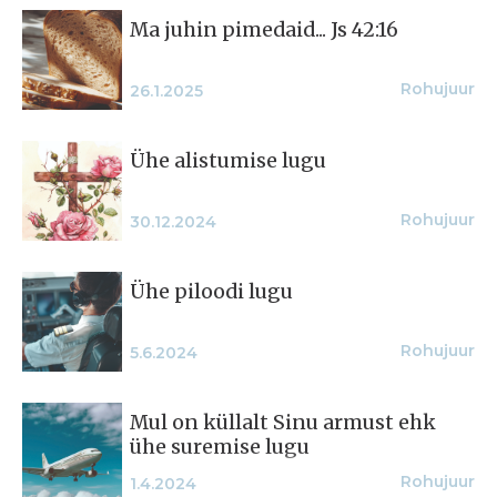
Ma juhin pimedaid... Js 42:16
Rohujuur
26.1.2025
Ühe alistumise lugu
Rohujuur
30.12.2024
Ühe piloodi lugu
Rohujuur
5.6.2024
Mul on küllalt Sinu armust ehk
ühe suremise lugu
Rohujuur
1.4.2024