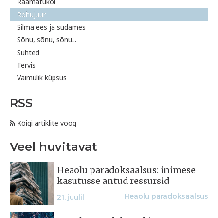
Raamatukoi
Rohujuur
Silma ees ja südames
Sõnu, sõnu, sõnu...
Suhted
Tervis
Vaimulik küpsus
RSS
Kõigi artiklite voog
Veel huvitavat
Heaolu paradoksaalsus: inimese
kasutusse antud ressursid
Heaolu paradoksaalsus
21. juulil