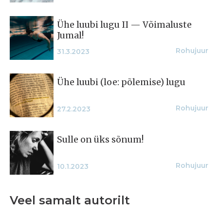
Ühe luubi lugu II — Võimaluste
Jumal!
Rohujuur
31.3.2023
Ühe luubi (loe: põlemise) lugu
Rohujuur
27.2.2023
Sulle on üks sõnum!
Rohujuur
10.1.2023
Veel samalt autorilt