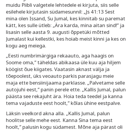
muidu Piibli valgetele lehtedele ei kirjuta, siis selle
esilehele kirjutasin südamesunnil: „Js 41:13 Sest
mina olen Issand, Su Jumal, kes kinnitab su paremat
kätt, kes sulle ütleb: „Ära karda, mina aitan sind!” ja
lisasin selle aasta 9. augusti õppetüki mõtted
Jumalast kui kellestki, kes hoiab meist kinni ja kes on
kogu aeg meiega.
„Eesti numbrimärgiga rekaauto, aga haagis on
Soome oma,” täheldas abikaasa üle kuu aja hiljem
köögist õue kiigates. Vaatasin aknast välja ja
tõepoolest, üks veoauto parkis parasjagu meie
maja ette bensiinijaama parklasse. „Palvetame selle
autojuhi eest,” panin perele ette. „Kallis Jumal, palun
päästa see rekajuht ära. Hoia teda teedel ja kanna
tema vajaduste eest hoolt,” kõlas ühine eestpalve.
Läksin veelkord akna alla. „Kallis Jumal, palun
hoolitse selle mehe eest. Kanna Sina tema eest
hoolt,” palusin kogu südamest. Mõne aja pärast oli