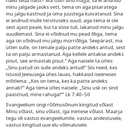
näed seda naist? Ma tulin sinu majja, sa ei andnud
minu jalgade jaoks vett, tema on aga pisaratega
mu jalgu kastnud ja oma juustega kuivatanud. Sina
ei andnud mulle tervituseks suud, aga tema ei ole
sest ajast peale, kui ta sisse tuli, lakanud minu jalgu
suudlemast. Sina ei võidnud mu pead õliga, tema
aga on võidnud mu jalgu mürriõliga. Seepärast, ma
ütlen sulle, on temale palju patte andeks antud, sest
ta on palju armastanud. Aga kellele antakse andeks
pisut, see armastab pisut.“ Aga naisele ta ütles:
„Sinu patud on sulle andeks antud!“ Siis need, kes
istusid Jeesusega ühes lauas, hakkasid iseeneses
mõtlema: „Kes on tema, kes ka patte andeks
annab?“ Aga tema ütles naisele: „Sinu usk on sind
päästnud, mine rahuga!““ Lk 7:40–50
Evangeelium ongi rõõmusõnum kingitud võlast.
Minu võlast, sinu võlast, iga inimese võlast. Maarja
tegu oli vastus evangeeliumile, vastus andestusele,
vastus kingitud uue elu võimalusele.