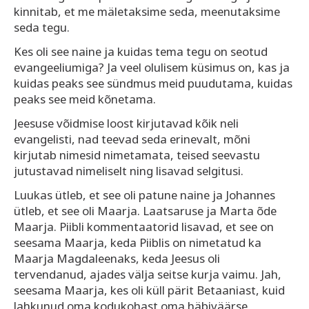
kinnitab, et me mäletaksime seda, meenutaksime
seda tegu.
Kes oli see naine ja kuidas tema tegu on seotud
evangeeliumiga? Ja veel olulisem küsimus on, kas ja
kuidas peaks see sündmus meid puudutama, kuidas
peaks see meid kõnetama.
Jeesuse võidmise loost kirjutavad kõik neli
evangelisti, nad teevad seda erinevalt, mõni
kirjutab nimesid nimetamata, teised seevastu
jutustavad nimeliselt ning lisavad selgitusi.
Luukas ütleb, et see oli patune naine ja Johannes
ütleb, et see oli Maarja. Laatsaruse ja Marta õde
Maarja. Piibli kommentaatorid lisavad, et see on
seesama Maarja, keda Piiblis on nimetatud ka
Maarja Magdaleenaks, keda Jeesus oli
tervendanud, ajades välja seitse kurja vaimu. Jah,
seesama Maarja, kes oli küll pärit Betaaniast, kuid
lahkunud oma kodukohast oma häbiväärse