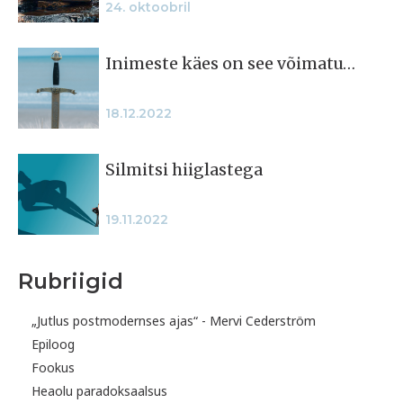
24. oktoobril
Inimeste käes on see võimatu…
18.12.2022
Silmitsi hiiglastega
19.11.2022
Rubriigid
„Jutlus postmodernses ajas“ - Mervi Cederström
Epiloog
Fookus
Heaolu paradoksaalsus