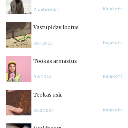
Kirjakoht
7. detsembril
Vastupidav lootus
Kirjakoht
28.1.2025
Töökas armastus
Kirjakoht
8.8.2024
Teokas usk
Kirjakoht
20.2.2024