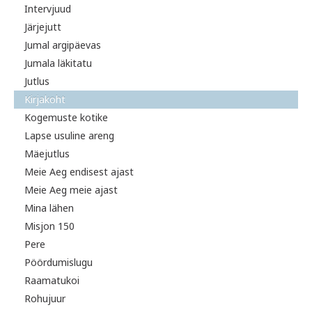
Intervjuud
Järjejutt
Jumal argipäevas
Jumala läkitatu
Jutlus
Kirjakoht
Kogemuste kotike
Lapse usuline areng
Mäejutlus
Meie Aeg endisest ajast
Meie Aeg meie ajast
Mina lähen
Misjon 150
Pere
Pöördumislugu
Raamatukoi
Rohujuur