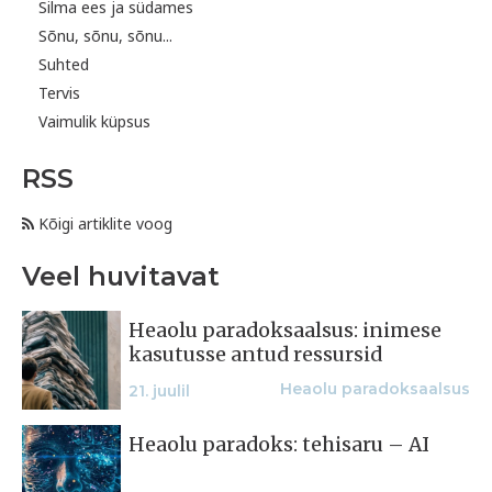
Silma ees ja südames
Sõnu, sõnu, sõnu...
Suhted
Tervis
Vaimulik küpsus
RSS
Kõigi artiklite voog
Veel huvitavat
Heaolu paradoksaalsus: inimese
kasutusse antud ressursid
Heaolu paradoksaalsus
21. juulil
Heaolu paradoks: tehisaru – AI