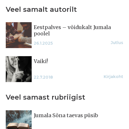
Veel samalt autorilt
Eestpalves – võidukalt Jumala
poolel
Jutlus
26.1.2025
Vaiki!
Kirjakoht
22.7.2018
Veel samast rubriigist
Jumala Sõna taevas püsib