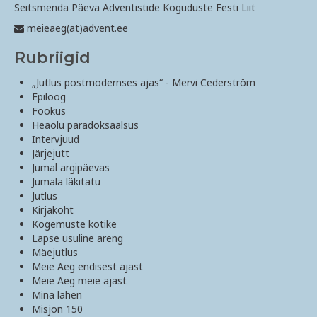
Seitsmenda Päeva Adventistide Koguduste Eesti Liit
meieaeg(ät)advent.ee
Rubriigid
„Jutlus postmodernses ajas“ - Mervi Cederström
Epiloog
Fookus
Heaolu paradoksaalsus
Intervjuud
Järjejutt
Jumal argipäevas
Jumala läkitatu
Jutlus
Kirjakoht
Kogemuste kotike
Lapse usuline areng
Mäejutlus
Meie Aeg endisest ajast
Meie Aeg meie ajast
Mina lähen
Misjon 150