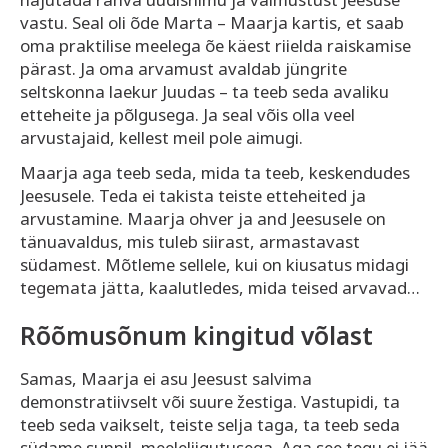
vastu. Seal oli õde Marta – Maarja kartis, et saab
oma praktilise meelega õe käest riielda raiskamise
pärast. Ja oma arvamust avaldab jüngrite
seltskonna laekur Juudas – ta teeb seda avaliku
etteheite ja põlgusega. Ja seal võis olla veel
arvustajaid, kellest meil pole aimugi.
Maarja aga teeb seda, mida ta teeb, keskendudes
Jeesusele. Teda ei takista teiste etteheited ja
arvustamine. Maarja ohver ja and Jeesusele on
tänuavaldus, mis tuleb siirast, armastavast
südamest. Mõtleme sellele, kui on kiusatus midagi
tegemata jätta, kaalutledes, mida teised arvavad…
Rõõmusõnum kingitud võlast
Samas, Maarja ei asu Jeesust salvima
demonstratiivselt või suure žestiga. Vastupidi, ta
teeb seda vaikselt, teiste selja taga, ta teeb seda
südame sunnil, meeleliigutusega. Aga see tegu ei jää