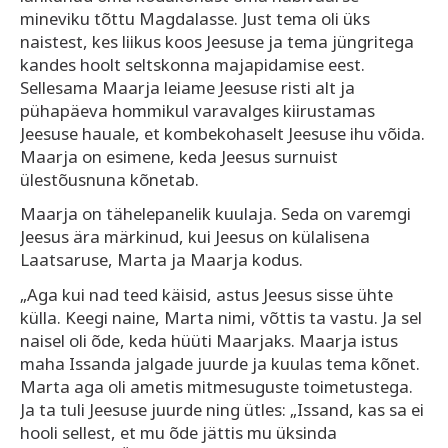
mineviku tõttu Magdalasse. Just tema oli üks
naistest, kes liikus koos Jeesuse ja tema jüngritega
kandes hoolt seltskonna majapidamise eest.
Sellesama Maarja leiame Jeesuse risti alt ja
pühapäeva hommikul varavalges kiirustamas
Jeesuse hauale, et kombekohaselt Jeesuse ihu võida.
Maarja on esimene, keda Jeesus surnuist
ülestõusnuna kõnetab.
Maarja on tähelepanelik kuulaja. Seda on varemgi
Jeesus ära märkinud, kui Jeesus on külalisena
Laatsaruse, Marta ja Maarja kodus.
„Aga kui nad teed käisid, astus Jeesus sisse ühte
külla. Keegi naine, Marta nimi, võttis ta vastu. Ja sel
naisel oli õde, keda hüüti Maarjaks. Maarja istus
maha Issanda jalgade juurde ja kuulas tema kõnet.
Marta aga oli ametis mitmesuguste toimetustega.
Ja ta tuli Jeesuse juurde ning ütles: „Issand, kas sa ei
hooli sellest, et mu õde jättis mu üksinda