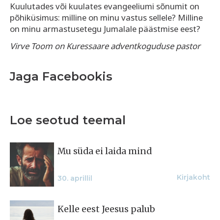
Kuulutades või kuulates evangeeliumi sõnumit on
põhiküsimus: milline on minu vastus sellele? Milline
on minu armastusetegu Jumalale päästmise eest?
Virve Toom on Kuressaare adventkoguduse pastor
Jaga Facebookis
Loe seotud teemal
Mu süda ei laida mind
Kirjakoht
30. aprillil
Kelle eest Jeesus palub