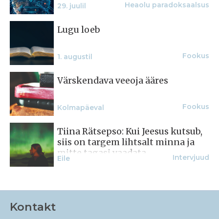
Heaolu paradoksaalsus
29. juulil
Lugu loeb
Fookus
1. augustil
Värskendava veeoja ääres
Fookus
Kolmapäeval
Tiina Rätsepso: Kui Jeesus kutsub,
siis on targem lihtsalt minna ja
mitte tagasi vaadata
Intervjuud
Eile
Kontakt