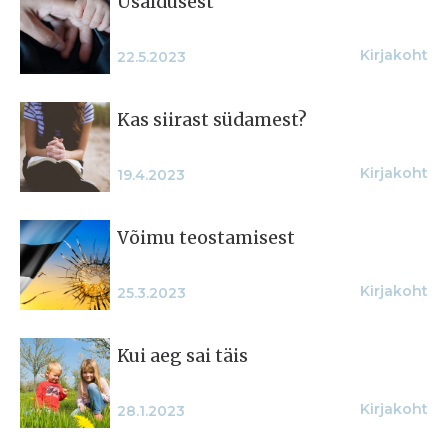
Usaldusest
Kirjakoht
22.5.2023
Kas siirast südamest?
Kirjakoht
19.4.2023
Võimu teostamisest
Kirjakoht
25.3.2023
Kui aeg sai täis
Kirjakoht
28.1.2023