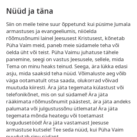
Nüüd ja täna
Siin on meile teine suur õppetund: kui püsime Jumala
armastuses ja evangeeliumis, niiöelda
rõõmusõnumi lainel Jeesusest Kristusest, kõnetab
Püha Vaim meid, paneb meie südamele teha või
öelda üht või teist. Püha Vaimu juhatuse tähele
panemine, seegi on vastus Jeesusele, sellele, mida
Tema on minu heaks teinud. Seega, ära lükka edasi
asju, mida saaksid teha nüüd. Võimaluste aeg võib
väga ootamatult otsa saada, olukorrad võivad
muutuda kiiresti. Ära jäta tegemata külastust või
telefonikõnet, mis on sul südamel! Ära jäta
rääkimata rõõmusõnumit päästest, ära jäta andeks
palumata või julgustussõnu ütlemata! Ära jäta
tegemata mõnda heategu või toetamast
kogudusetööd! Ära jäta vastamast Jeesuse
armastuse kutsele! Tee seda nüüd, kui Püha Vaim
puudutab sinu südant.