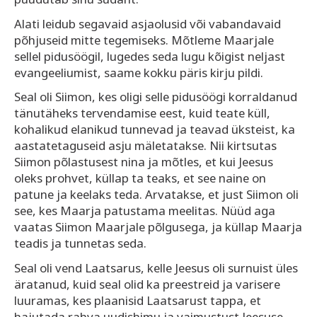
Alati leidub segavaid asjaolusid või vabandavaid
põhjuseid mitte tegemiseks. Mõtleme Maarjale
sellel pidusöögil, lugedes seda lugu kõigist neljast
evangeeliumist, saame kokku päris kirju pildi.
Seal oli Siimon, kes oligi selle pidusöögi korraldanud
tänutäheks tervendamise eest, kuid teate küll,
kohalikud elanikud tunnevad ja teavad üksteist, ka
aastatetaguseid asju mäletatakse. Nii kirtsutas
Siimon põlastusest nina ja mõtles, et kui Jeesus
oleks prohvet, küllap ta teaks, et see naine on
patune ja keelaks teda. Arvatakse, et just Siimon oli
see, kes Maarja patustama meelitas. Nüüd aga
vaatas Siimon Maarjale põlgusega, ja küllap Maarja
teadis ja tunnetas seda.
Seal oli vend Laatsarus, kelle Jeesus oli surnuist üles
äratanud, kuid seal olid ka preestreid ja varisere
luuramas, kes plaanisid Laatsarust tappa, et
hajutada rahva uudishimu ja vaimustust Jeesuse