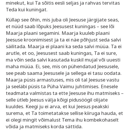
minekut, kui Ta sõitis eesli seljas ja rahvas tervitas
Teda kui kuningat.
Küllap see õhin, mis juba oli Jeesuse järgijate seas,
et nüüd saab lõpuks Jeesusest kuningas – see lõi
Maarja plaani segamini. Maarja kuuleb plaani
Jeesuse kroonimisest ja ta ei näe põhjust seda salvi
säilitada. Maarja ei plaani ka seda salvi müüa. Ta ei
arutle, et oo, Jeesusest saab kuningas, Ta ei sure,
ma võin seda salvi kasutada kuskil mujal või uuesti
maha müüa. Ei, see, mis on pühendatud Jeesusele,
see peab saama Jeesusele ja sellega ei tasu oodata.
Maarja püsis armastuses, mis oli tal Jeesuse vastu
ja seeläbi püsis ta Püha Vaimu juhtimises. Enesele
teadmata valmistas ta ette Jeesuse ihu matmiseks –
selle ütleb Jeesus välja kõigi pidusöögil olijate
kuuldes. Keegi ju ei arva, et kui Jeesus peakski
surema, et Ta toimetatakse sellise kiiruga hauda, et
ei olegi mingit võimalust Tema ihu kombekohaselt
võida ja matmiseks korda sättida.