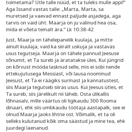
toimetama? Ütle talle nüüd, et ta tuleks mulle appi!“
Aga Issand vastas talle: „Marta, Marta, sa
muretsed ja vaevad ennast paljude asjadega, aga
tarvis on vaid üht. Maarja on ju valinud hea osa,
mida ei võeta temalt ära.“ Lk 10:38-42
Just, Maarja on tähelepanelik kuulaja, ja mitte
ainult kuulaja, vaid ka siiralt uskuja ja vastavas
usus tegutseja. Maarja on tähele pannud Jeesuse
sõnumit, et Ta sureb ja äratatakse üles. Kui jüngrid
on kõrvust mööda lasknud selle, mis ei sobi nende
ettekujutusega Messiast, või lausa noominud
Jeesust, et Ta ei räägiks surmast ja kannatustest,
siis Maarja tegutseb siiras usus. Kui Jeesus ütles, et
Ta sureb, siis järelikult nii läheb. Osta ülikallis
lõhnasalv, mille väärtus oli ligikaudu 300 Rooma
dinaari, ehk siis umbkaudu töötaja aastapalk, see ei
olnud Maarja jaoks lihtne ost. Võimalik, et ta oli
selleks kulutanud kõik oma säästud ja mine tea, ehk
juurdegi laenanud.