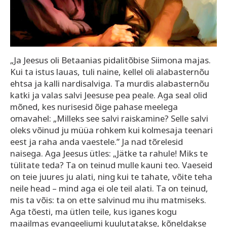
„Ja Jeesus oli Betaanias pidalitõbise Siimona majas.
Kui ta istus lauas, tuli naine, kellel oli alabasternõu
ehtsa ja kalli nardisalviga. Ta murdis alabasternõu
katki ja valas salvi Jeesuse pea peale. Aga seal olid
mõned, kes nurisesid õige pahase meelega
omavahel: „Milleks see salvi raiskamine? Selle salvi
oleks võinud ju müüa rohkem kui kolmesaja teenari
eest ja raha anda vaestele.” Ja nad tõrelesid
naisega. Aga Jeesus ütles: „Jätke ta rahule! Miks te
tülitate teda? Ta on teinud mulle kauni teo. Vaeseid
on teie juures ju alati, ning kui te tahate, võite teha
neile head – mind aga ei ole teil alati. Ta on teinud,
mis ta võis: ta on ette salvinud mu ihu matmiseks.
Aga tõesti, ma ütlen teile, kus iganes kogu
maailmas evangeeliumi kuulutatakse, kõneldakse