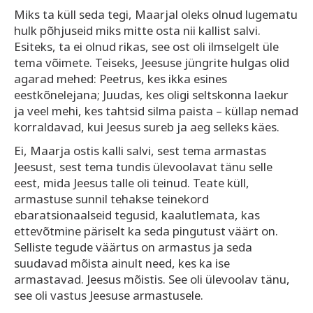
Miks ta küll seda tegi, Maarjal oleks olnud lugematu
hulk põhjuseid miks mitte osta nii kallist salvi.
Esiteks, ta ei olnud rikas, see ost oli ilmselgelt üle
tema võimete. Teiseks, Jeesuse jüngrite hulgas olid
agarad mehed: Peetrus, kes ikka esines
eestkõnelejana; Juudas, kes oligi seltskonna laekur
ja veel mehi, kes tahtsid silma paista – küllap nemad
korraldavad, kui Jeesus sureb ja aeg selleks käes.
Ei, Maarja ostis kalli salvi, sest tema armastas
Jeesust, sest tema tundis ülevoolavat tänu selle
eest, mida Jeesus talle oli teinud. Teate küll,
armastuse sunnil tehakse teinekord
ebaratsionaalseid tegusid, kaalutlemata, kas
ettevõtmine päriselt ka seda pingutust väärt on.
Selliste tegude väärtus on armastus ja seda
suudavad mõista ainult need, kes ka ise
armastavad. Jeesus mõistis. See oli ülevoolav tänu,
see oli vastus Jeesuse armastusele.