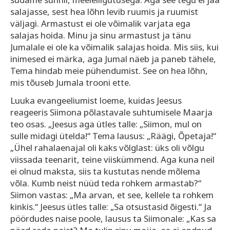
salajasse, sest hea lõhn levib ruumis ja ruumist
väljagi. Armastust ei ole võimalik varjata ega
salajas hoida. Minu ja sinu armastust ja tänu
Jumalale ei ole ka võimalik salajas hoida. Mis siis, kui
inimesed ei märka, aga Jumal näeb ja paneb tähele,
Tema hindab meie pühendumist. See on hea lõhn,
mis tõuseb Jumala trooni ette.
Luuka evangeeliumist loeme, kuidas Jeesus
reageeris Siimona põlastavale suhtumisele Maarja
teo osas. „Jeesus aga ütles talle: „Siimon, mul on
sulle midagi ütelda!“ Tema lausus: „Räägi, Õpetaja!“
„Ühel rahalaenajal oli kaks võlglast: üks oli võlgu
viissada teenarit, teine viiskümmend. Aga kuna neil
ei olnud maksta, siis ta kustutas nende mõlema
võla. Kumb neist nüüd teda rohkem armastab?“
Siimon vastas: „Ma arvan, et see, kellele ta rohkem
kinkis.“ Jeesus ütles talle: „Sa otsustasid õigesti.“ Ja
pöördudes naise poole, lausus ta Siimonale: „Kas sa