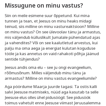
Missugune on minu vastus?
Siin on meile esimene suur õppetund. Kui mina
tunnen ja tean, et Jeesus on minu heaks midagi
teinud, siis milline on minu vastureaktsioon? Milline
on minu vastus? On see ülevoolav tänu ja armastus,
mis väljendub külluslikult Jumalale pühendatud ajas
ja vahendites? Või on see kaalutletud arvestus, kui
palju ma oma aega ja energiat kulutan koguduse
tööle ja kas annetus on vaid rahakoti põhja jäänud
sentide tühjendus?
Jeesus andis oma elu – see ju ongi evangeelium,
rõõmusõnum. Milles väljendub minu tänu ja
armastus? Milline on minu vastus evangeeliumile?
Aga pöördume Maarja juurde tagasi. Ta ostis kalli
salvi Jeesuse matmiseks, nüüd aga kasutab ta selle
Jeesuse elus olles ühel pidusöögil. See pidusöök
toimus vahetult enne Jeesuse viimast Jeruusalemma