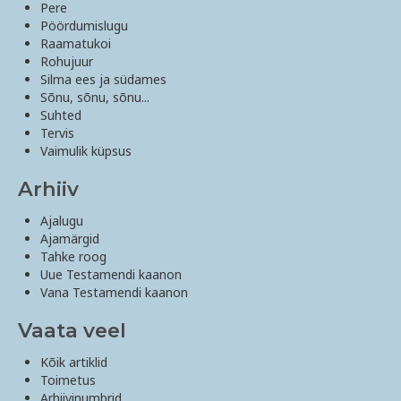
Pere
Pöördumislugu
Raamatukoi
Rohujuur
Silma ees ja südames
Sõnu, sõnu, sõnu...
Suhted
Tervis
Vaimulik küpsus
Arhiiv
Ajalugu
Ajamärgid
Tahke roog
Uue Testamendi kaanon
Vana Testamendi kaanon
Vaata veel
Kõik artiklid
Toimetus
Arhiivinumbrid