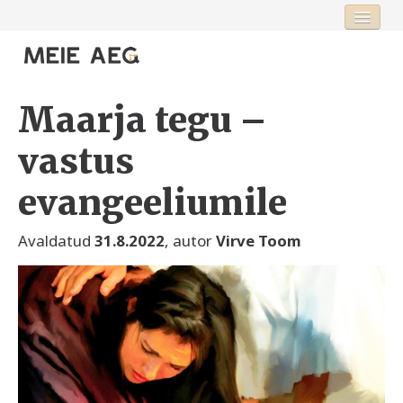
Esileht
Fookus
Maarja tegu –
Rubriigid
vastus
Toimetus
evangeeliumile
Avaldatud
31.8.2022
, autor
Virve Toom
Logi sisse või registreeru