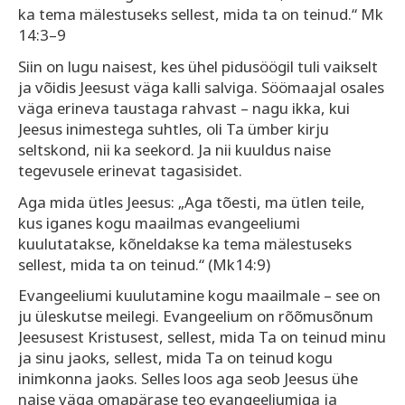
ka tema mälestuseks sellest, mida ta on teinud.“ Mk
14:3–9
Siin on lugu naisest, kes ühel pidusöögil tuli vaikselt
ja võidis Jeesust väga kalli salviga. Söömaajal osales
väga erineva taustaga rahvast – nagu ikka, kui
Jeesus inimestega suhtles, oli Ta ümber kirju
seltskond, nii ka seekord. Ja nii kuuldus naise
tegevusele erinevat tagasisidet.
Aga mida ütles Jeesus: „Aga tõesti, ma ütlen teile,
kus iganes kogu maailmas evangeeliumi
kuulutatakse, kõneldakse ka tema mälestuseks
sellest, mida ta on teinud.“ (Mk14:9)
Evangeeliumi kuulutamine kogu maailmale – see on
ju üleskutse meilegi. Evangeelium on rõõmusõnum
Jeesusest Kristusest, sellest, mida Ta on teinud minu
ja sinu jaoks, sellest, mida Ta on teinud kogu
inimkonna jaoks. Selles loos aga seob Jeesus ühe
naise väga omapärase teo evangeeliumiga ja