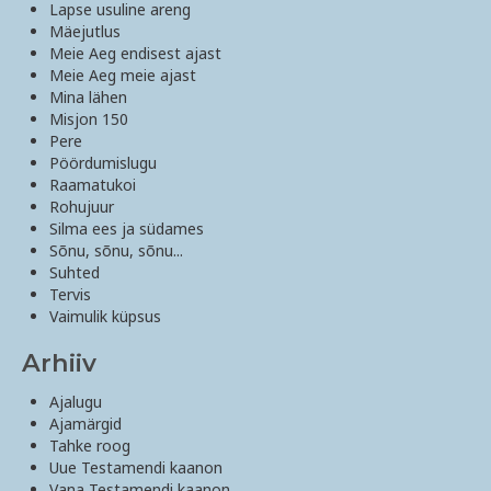
Lapse usuline areng
Mäejutlus
Meie Aeg endisest ajast
Meie Aeg meie ajast
Mina lähen
Misjon 150
Pere
Pöördumislugu
Raamatukoi
Rohujuur
Silma ees ja südames
Sõnu, sõnu, sõnu...
Suhted
Tervis
Vaimulik küpsus
Arhiiv
Ajalugu
Ajamärgid
Tahke roog
Uue Testamendi kaanon
Vana Testamendi kaanon