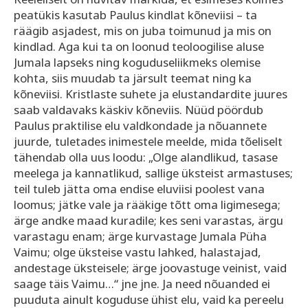
peatükis kasutab Paulus kindlat kõneviisi – ta
räägib asjadest, mis on juba toimunud ja mis on
kindlad. Aga kui ta on loonud teoloogilise aluse
Jumala lapseks ning koguduseliikmeks olemise
kohta, siis muudab ta järsult teemat ning ka
kõneviisi. Kristlaste suhete ja elustandardite juures
saab valdavaks käskiv kõneviis. Nüüd pöördub
Paulus praktilise elu valdkondade ja nõuannete
juurde, tuletades inimestele meelde, mida tõeliselt
tähendab olla uus loodu: „Olge alandlikud, tasase
meelega ja kannatlikud, sallige üksteist armastuses;
teil tuleb jätta oma endise eluviisi poolest vana
loomus; jätke vale ja rääkige tõtt oma ligimesega;
ärge andke maad kuradile; kes seni varastas, ärgu
varastagu enam; ärge kurvastage Jumala Püha
Vaimu; olge üksteise vastu lahked, halastajad,
andestage üksteisele; ärge joovastuge veinist, vaid
saage täis Vaimu…“ jne jne. Ja need nõuanded ei
puuduta ainult koguduse ühist elu, vaid ka pereelu