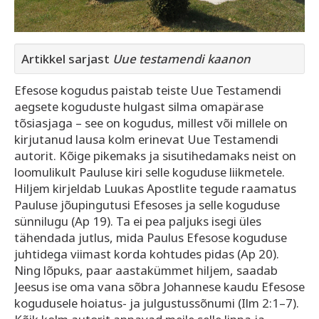
Artikkel sarjast
Uue testamendi kaanon
Efesose kogudus paistab teiste Uue Testamendi
aegsete koguduste hulgast silma omapärase
tõsiasjaga – see on kogudus, millest või millele on
kirjutanud lausa kolm erinevat Uue Testamendi
autorit. Kõige pikemaks ja sisutihedamaks neist on
loomulikult Pauluse kiri selle koguduse liikmetele.
Hiljem kirjeldab Luukas Apostlite tegude raamatus
Pauluse jõupingutusi Efesoses ja selle koguduse
sünnilugu (Ap 19). Ta ei pea paljuks isegi üles
tähendada jutlus, mida Paulus Efesose koguduse
juhtidega viimast korda kohtudes pidas (Ap 20).
Ning lõpuks, paar aastakümmet hiljem, saadab
Jeesus ise oma vana sõbra Johannese kaudu Efesose
kogudusele hoiatus- ja julgustussõnumi (Ilm 2:1–7).