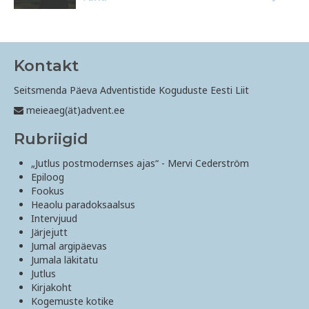
Kontakt
Seitsmenda Päeva Adventistide Koguduste Eesti Liit
meieaeg(ät)advent.ee
Rubriigid
„Jutlus postmodernses ajas“ - Mervi Cederström
Epiloog
Fookus
Heaolu paradoksaalsus
Intervjuud
Järjejutt
Jumal argipäevas
Jumala läkitatu
Jutlus
Kirjakoht
Kogemuste kotike