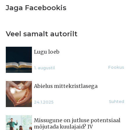
Jaga Facebookis
Veel samalt autorilt
Lugu loeb
Fookus
1. augustil
Abielus mitte­kristlasega
Suhted
24.1.2025
Missugune on jutluse potentsiaal
mõjutada kuulajaid? IV