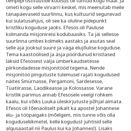
templiprostituutide kuulsus oli tuntud kogu maal. Ja
ometi kogu selle virvarri keskel, mis meenutab meile
tänapäevaseid suurlinnu, kus kultuurid segunevad
kui sulatusahjus, oli see ka oluline pidepunkt
kristliku koguduse jaoks. Efesos oli Pauluse
kolmanda misjonireisi kodubaasiks. Ta jäi sellesse
suurlinna umbes kolmeks aastaks ja asutas seal
selle aja jooksul suure ja väga elujõulise koguduse.
Tema kaastöölised ja äsja pöördunud kristlased
läksid Efesosest välja ümberkaudsetesse
piirkondadesse misjonitööd tegema. Nende
misjonitöö pingutuste tulemusel rajati kogudused
näites Smürnasse, Pergamoni, Sardesesse,
Tüatiirasse, Laodikeasse ja Kolossasse. Varane
kristlik pärimus annab Efesosele veelgi rohkem
kaalu, kui võiks Luuka üleskirjutuste põhjal aimata.
Efesos oli tõenäoliselt pikalt ka apostel Johannese
elu- ja tööpaigaks (mõelgem, mis tunne võis olla
koguduseliikmetel, kelle kogudust juhtisid selle
algusaastail nii Paulus kui ka Johannes!). Lisaks