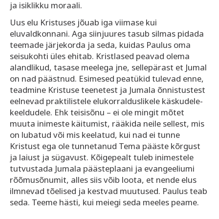
ja isiklikku moraali.
Uus elu Kristuses jõuab iga viimase kui
eluvaldkonnani. Aga siinjuures tasub silmas pidada
teemade järjekorda ja seda, kuidas Paulus oma
seisukohti üles ehitab. Kristlased peavad olema
alandlikud, tasase meelega jne, sellepärast et Jumal
on nad päästnud. Esimesed peatükid tulevad enne,
teadmine Kristuse teenetest ja Jumala õnnistustest
eelnevad praktilistele elukorralduslikele käskudele-
keeldudele. Ehk teisisõnu – ei ole mingit mõtet
muuta inimeste käitumist, rääkida neile sellest, mis
on lubatud või mis keelatud, kui nad ei tunne
Kristust ega ole tunnetanud Tema pääste kõrgust
ja laiust ja sügavust. Kõigepealt tuleb inimestele
tutvustada Jumala päästeplaani ja evangeeliumi
rõõmusõnumit, alles siis võib loota, et nende elus
ilmnevad tõelised ja kestvad muutused. Paulus teab
seda. Teeme hästi, kui meiegi seda meeles peame.