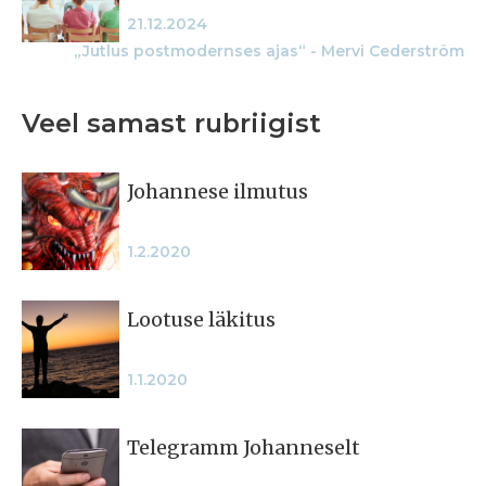
21.12.2024
„Jutlus postmodernses ajas“ - Mervi Cederström
Veel samast rubriigist
Johannese ilmutus
1.2.2020
Lootuse läkitus
1.1.2020
Telegramm Johanneselt