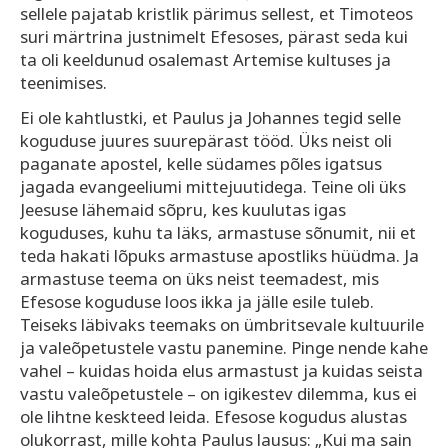
sellele pajatab kristlik pärimus sellest, et Timoteos
suri märtrina justnimelt Efesoses, pärast seda kui
ta oli keeldunud osalemast Artemise kultuses ja
teenimises.
Ei ole kahtlustki, et Paulus ja Johannes tegid selle
koguduse juures suurepärast tööd. Üks neist oli
paganate apostel, kelle südames põles igatsus
jagada evangeeliumi mittejuutidega. Teine oli üks
Jeesuse lähemaid sõpru, kes kuulutas igas
koguduses, kuhu ta läks, armastuse sõnumit, nii et
teda hakati lõpuks armastuse apostliks hüüdma. Ja
armastuse teema on üks neist teemadest, mis
Efesose koguduse loos ikka ja jälle esile tuleb.
Teiseks läbivaks teemaks on ümbritsevale kultuurile
ja valeõpetustele vastu panemine. Pinge nende kahe
vahel – kuidas hoida elus armastust ja kuidas seista
vastu valeõpetustele – on igikestev dilemma, kus ei
ole lihtne keskteed leida. Efesose kogudus alustas
olukorrast, mille kohta Paulus lausus: „Kui ma sain