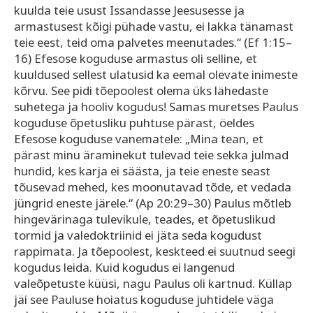
kuulda teie usust Issandasse Jeesusesse ja
armastusest kõigi pühade vastu, ei lakka tänamast
teie eest, teid oma palvetes meenutades.“ (Ef 1:15–
16) Efesose koguduse armastus oli selline, et
kuuldused sellest ulatusid ka eemal olevate inimeste
kõrvu. See pidi tõepoolest olema üks lähedaste
suhetega ja hooliv kogudus! Samas muretses Paulus
koguduse õpetusliku puhtuse pärast, öeldes
Efesose koguduse vanematele: „Mina tean, et
pärast minu äraminekut tulevad teie sekka julmad
hundid, kes karja ei säästa, ja teie eneste seast
tõusevad mehed, kes moonutavad tõde, et vedada
jüngrid eneste järele.“ (Ap 20:29–30) Paulus mõtleb
hingevärinaga tulevikule, teades, et õpetuslikud
tormid ja valedoktriinid ei jäta seda kogudust
rappimata. Ja tõepoolest, keskteed ei suutnud seegi
kogudus leida. Kuid kogudus ei langenud
valeõpetuste küüsi, nagu Paulus oli kartnud. Küllap
jäi see Pauluse hoiatus koguduse juhtidele väga