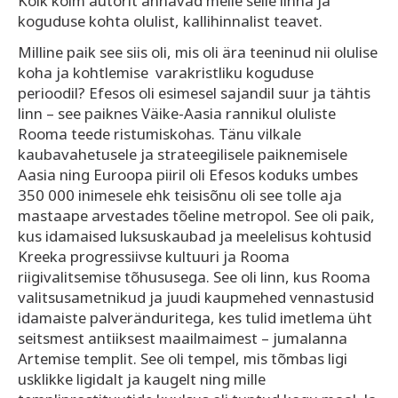
Kõik kolm autorit annavad meile selle linna ja
koguduse kohta olulist, kallihinnalist teavet.
Milline paik see siis oli, mis oli ära teeninud nii olulise
koha ja kohtlemise varakristliku koguduse
perioodil? Efesos oli esimesel sajandil suur ja tähtis
linn – see paiknes Väike-Aasia rannikul oluliste
Rooma teede ristumiskohas. Tänu vilkale
kaubavahetusele ja strateegilisele paiknemisele
Aasia ning Euroopa piiril oli Efesos koduks umbes
350 000 inimesele ehk teisisõnu oli see tolle aja
mastaape arvestades tõeline metropol. See oli paik,
kus idamaised luksuskaubad ja meele­lisus kohtusid
Kreeka progressiivse kultuuri ja Rooma
riigivalitsemise tõhususega. See oli linn, kus Rooma
valitsusametnikud ja juudi kaup­mehed vennastusid
idamaiste palveränduritega, kes tulid imetlema üht
seitsmest antiiksest maailmaimest – jumalanna
Artemise templit. See oli tempel, mis tõmbas ligi
usklikke ligidalt ja kaugelt ning mille