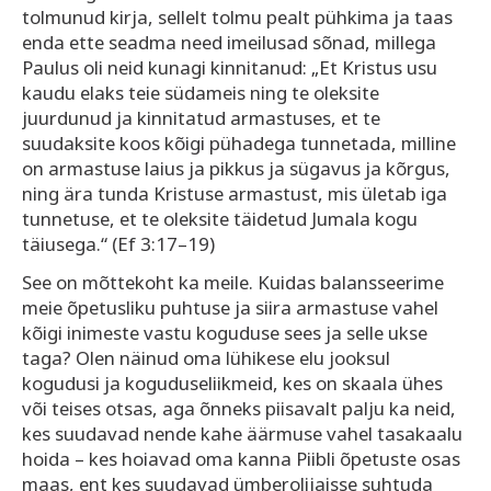
tolmunud kirja, sellelt tolmu pealt pühkima ja taas
enda ette seadma need imeilusad sõnad, millega
Paulus oli neid kunagi kinnitanud: „Et Kristus usu
kaudu elaks teie südameis ning te oleksite
juurdunud ja kinnitatud armastuses, et te
suudaksite koos kõigi pühadega tunnetada, milline
on armastuse laius ja pikkus ja sügavus ja kõrgus,
ning ära tunda Kristuse armastust, mis ületab iga
tunnetuse, et te oleksite täidetud Jumala kogu
täiusega.“ (Ef 3:17–19)
See on mõttekoht ka meile. Kuidas balansseerime
meie õpetusliku puhtuse ja siira armastuse vahel
kõigi inimeste vastu koguduse sees ja selle ukse
taga? Olen näinud oma lühikese elu jooksul
kogudusi ja koguduseliikmeid, kes on skaala ühes
või teises otsas, aga õnneks piisavalt palju ka neid,
kes suudavad nende kahe äärmuse vahel tasakaalu
hoida – kes hoiavad oma kanna Piibli õpetuste osas
maas, ent kes suudavad ümberolijaisse suhtuda