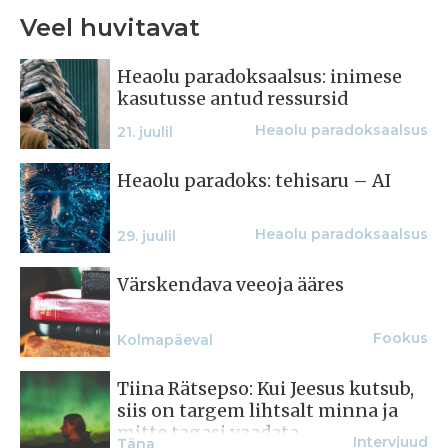
Veel huvitavat
Heaolu paradoksaalsus: inimese
kasutusse antud ressursid
Heaolu paradoksaalsus
21. juulil
Heaolu paradoks: tehisaru – AI
Heaolu paradoksaalsus
29. juulil
Värskendava veeoja ääres
Fookus
Kolmapäeval
Tiina Rätsepso: Kui Jeesus kutsub,
siis on targem lihtsalt minna ja
mitte tagasi vaadata
Intervjuud
Täna