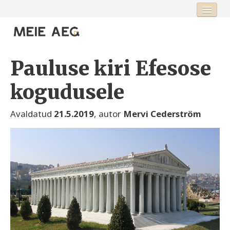
Esileht
Fookus
Pauluse kiri Efesose
Rubriigid
kogudusele
Toimetus
Avaldatud
21.5.2019
, autor
Mervi Cederström
Logi sisse või registreeru