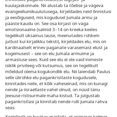
kuulajaskonnale. Nii alustab ta tõelise ja vägeva
evangeeliumikuulutusega, kirjeldades neid õnnistusi
ja eesõiguseid, mis kogudusel Jumala armu ja
pääste kaudu on. See osa kirjast on väga
emotsionaalne (salmid 3–14 on kreeka keeles
tegelikult üksainus lause, meenutades rohkem
jutlust kui kirjalikku teksti), kirjeldades elu, mis on
kardinaalselt erinev paganate varasemast elust ja
kogemusest – see on elu Jumala armuime ja
armastuse sees. Kuid see elu ei ole vaid inimeste
isiklik privileeg või kutsumus, see on tegelikult
mõeldud olema kogukondlik elu. Nii laiendab Paulus
selle ülirohke elu pagankristlaste kogudusele,
kinnitades neile, et kõik vaheseinad, mis on kunagi
nende ja iisraellaste vahel olnud, on nüüd tänu
Jeesuse ristisurmale maha kistud. Ta julgustab
pagankristlasi ja kinnitab nende rolli Jumala rahva
seas.
Keeleliselt on huvitav märkida, et esimeses kolmes