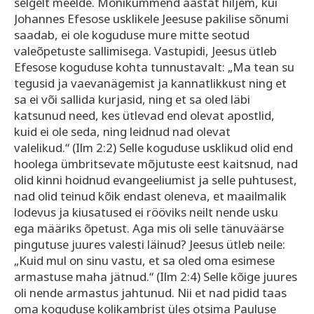
selgelt meelde. Mõnikümmend aastat hiljem, kui
Johannes Efesose usklikele Jeesuse pakilise sõnumi
saadab, ei ole koguduse mure mitte seotud
valeõpetuste sallimisega. Vastupidi, Jeesus ütleb
Efesose koguduse kohta tunnustavalt: „Ma tean su
tegusid ja vaeva­nägemist ja kannatlikkust ning et
sa ei või sallida kurjasid, ning et sa oled läbi
katsunud need, kes ütlevad end olevat apostlid,
kuid ei ole seda, ning leidnud nad olevat
valelikud.“ (Ilm 2:2) Selle koguduse usklikud olid end
hoolega ümbritsevate mõjutuste eest kaitsnud, nad
olid kinni hoidnud evangeeliumist ja selle puhtusest,
nad olid teinud kõik endast oleneva, et maailmalik
lodevus ja kiusatused ei rööviks neilt nende usku
ega määriks õpetust. Aga mis oli selle tänuväärse
pingutuse juures valesti läinud? Jeesus ütleb neile:
„Kuid mul on sinu vastu, et sa oled oma esimese
armastuse maha jätnud.“ (Ilm 2:4) Selle kõige juures
oli nende armastus jahtunud. Nii et nad pidid taas
oma koguduse kolikambrist üles otsima Pauluse