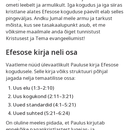
ometi leebelt ja armulikult. Iga kogudus ja iga siiras
kristlane alates Efesose koguduse päevilt elab selles
pingeväljas. Andku Jumal meile armu ja tarkust
mõista, kus see tasakaalupunkt asub, et me
võiksime maailmale anda õiget tunnistust
Kristusest ja Tema evangeeliumist!
Efesose kirja neli osa
Vaatleme nüüd ülevaatlikult Pauluse kirja Efesose
kogudusele. Selle kirja võiks struktuuri põhjal
jagada nelja temaatilisse ossa:
Uus elu (1:3–2:10)
Uus kogukond (2:11–3:21)
Uued standardid (4:1–5:21)
Uued suhted (5:21–6:24)
On oluline meeles pidada, et Paulus kirjutab
ennekõike pagankristlastest lugejas- ja