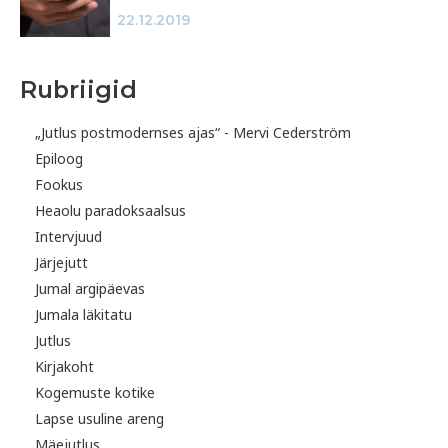
22.12.2019
Rubriigid
„Jutlus postmodernses ajas“ - Mervi Cederström
Epiloog
Fookus
Heaolu paradoksaalsus
Intervjuud
Järjejutt
Jumal argipäevas
Jumala läkitatu
Jutlus
Kirjakoht
Kogemuste kotike
Lapse usuline areng
Mäejutlus