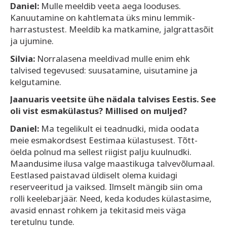
Daniel:
Mulle meeldib veeta aega looduses.
Kanuutamine on kahtlemata üks minu lemmik-
harrastustest. Meeldib ka matkamine, jalgrattasõit
ja ujumine.
Silvia:
Norralasena meeldivad mulle enim ehk
talvised tegevused: suusatamine, uisutamine ja
kelgutamine.
Jaanuaris veetsite ühe nädala talvises Eestis. See
oli vist esmakülastus? Millised on muljed?
Daniel:
Ma tegelikult ei teadnudki, mida oodata
meie esmakordsest Eestimaa külastusest. Tõtt-
öelda polnud ma sellest riigist palju kuulnudki.
Maandusime ilusa valge maastikuga talvevõlumaal.
Eestlased paistavad üldiselt olema kuidagi
reserveeritud ja vaiksed. Ilmselt mängib siin oma
rolli keelebarjäär. Need, keda kodudes külastasime,
avasid ennast rohkem ja tekitasid meis väga
teretulnu tunde.