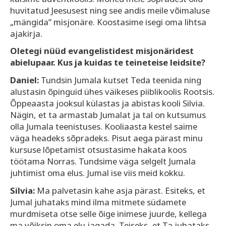
huvitatud Jeesusest ning see andis meile võimaluse
„mängida” misjonäre. Koostasime isegi oma lihtsa
ajakirja.
Oletegi nüüd evangelistidest misjonäridest
abielupaar. Kus ja kuidas te teineteise leidsite?
Daniel:
Tundsin Jumala kutset Teda teenida ning
alustasin õpinguid ühes väikeses piiblikoolis Rootsis.
Õppeaasta jooksul külastas ja abistas kooli Silvia.
Nägin, et ta armastab Jumalat ja tal on kutsumus
olla Jumala teenistuses. Kooliaasta kestel saime
väga headeks sõpradeks. Pisut aega pärast minu
kursuse lõpetamist otsustasime hakata koos
töötama Norras. Tundsime väga selgelt Jumala
juhtimist oma elus. Jumal ise viis meid kokku.
Silvia:
Ma palvetasin kahe asja pärast. Esiteks, et
Jumal juhataks mind ilma mitmete südamete
murdmiseta otse selle õige inimese juurde, kellega
ma võiksin oma elu jagada. Teiseks, et Ta juhataks