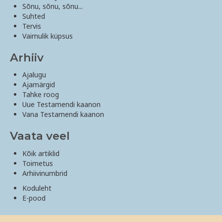
Sõnu, sõnu, sõnu...
Suhted
Tervis
Vaimulik küpsus
Arhiiv
Ajalugu
Ajamärgid
Tahke roog
Uue Testamendi kaanon
Vana Testamendi kaanon
Vaata veel
Kõik artiklid
Toimetus
Arhiivinumbrid
Koduleht
E-pood