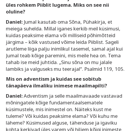
üles rohkem Piiblit lugema. Miks on see nii
oluline?
Daniel:
Jumal kasutab oma Sõna, Pühakirja, et
meiega suhelda. Millal iganes kerkib meil küsimusi,
kuidas peaksime elama või milliseid põhimõtteid
järgima – kõik vastused võime leida Piiblist. Sageli
arutleme liiga palju inimlikul tasemel, samal ajal kui
Jumal teab kõige paremini, mis meile hea on. Tema
tahab ise meid juhtida. „Sinu sõna on mu jalale
lambiks ja valguseks mu teerajal“. Psalmid 119, 105.
Mis on adventism ja kuidas see sobitub
tänapäeva ilmaliku inimese maailmapilti?
Daniel:
Adventism ja selle maailmavaade vastavad
mõningatele kõige fundamentaalsematele
küsimustele, mis inimestel on. Näiteks kust me
tuleme? Või kuidas peaksime elama? Või kuhu me
läheme? Küsimused alguse, tähenduse ja igaviku
kohta kerkivad üles varem või hiljem kõigi inimeste