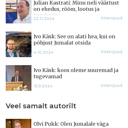
Julian Kastrati: Minu neli väärtust
on ehedus, rõõm, lootus ja
teenimine
Intervjuud
22.11.2024
Ivo Käsk: See on alati hea, kui on
põhjust Jumalat otsida
Intervjuud
4.10.2024
Ivo Käsk: koos oleme suuremad ja
tugevamad
Intervjuud
15.9.2024
Veel samalt autorilt
Olvi Pukk: Olen Jumalale väga