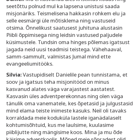
seetõttu polnud mul ka lapsena unistusi saada
misjonäriks. Teismelisena hakkasin rohkem elu ja
selle eesmärgi üle mõtisklema ning vastuseid
otsima. Õnnelikust saatusest juhituna alustasin
Piibli õppimisega ning leidsin vastused paljudele
küsimustele. Tundsin oma hinges põlemas igatsust
jagada neid uusi teadmisi teistega. Vähehaaval,
samm-sammult, valmistas Jumal mind ette
evangeeliumitööks.
Silvia:
Vastupidiselt Danielile pean tunnistama, et
soov ja igatsus teha misjonitööd on minus
kasvanud alates väga varajastest aastatest.
Kasvasin üles adventperekonnas ning olen väga
tänulik oma vanematele, kes õpetasid ja julgustasid
mind elama teiste inimeste kasuks. Neil oli tavaks
korraldada meie koduküla lastele iganädalaselt
kohtumisõhtuid, kus me laulsime, kuulasime
piiblijutte ning mängisime koos. Mina ja mu õde
käisime adventkoolis. Mõned meie sõpradest olid