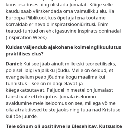
koos osaduses ning ülistada Jumalat. Kõige selle
kaudu saab värskendada oma vaimulikku elu. Ka
Euroopa Piiblikool, kus õpetajatena töötame,
korraldab erinevaid inspiratsiooniüritusi. Enim
teatud-tuntud on ehk igasuvine Inspiratsiooninädal
(Inspiration Week).
Kuidas väljendub ajakohane kolmeinglikuulutus
praktilises elus?
Daniel:
Kui see jääb ainult millekski teoreetiliseks,
pole sel iialgi vajalikku jõudu. Meile on öeldud, et
evangeelium peab jõudma kogu maailma kui
tunnistus – see on midagi elavat ja
käegakatsutavat. Paljudel inimestel on Jumalast
täiesti vale ettekujutus. Jumala iseloomu
avaldumine meie iseloomus on see, millega võime
olla atraktiivsed teiste jaoks ning tuua nad Kristuse
kui tõe juurde.
Teie sõnum oli positiivne ja ülesehitav. Kutsusite