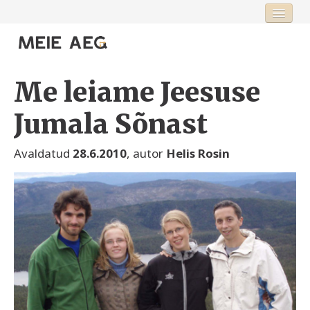
Esileht
Fookus
Me leiame Jeesuse
Rubriigid
Jumala Sõnast
Toimetus
Avaldatud
28.6.2010
, autor
Helis Rosin
Logi sisse või registreeru