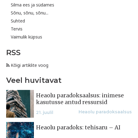
Silma ees ja südames
Sõnu, sõnu, sõnu...
Suhted
Tervis
Vaimulik küpsus
RSS
Kõigi artiklite voog
Veel huvitavat
Heaolu paradoksaalsus: inimese
kasutusse antud ressursid
Heaolu paradoksaalsus
21. juulil
Heaolu paradoks: tehisaru – AI