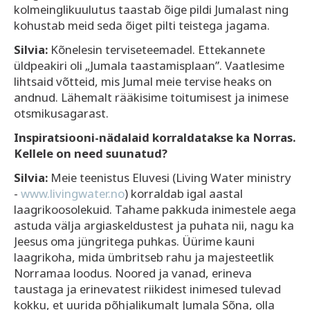
kolmeinglikuulutus taastab õige pildi Jumalast ning
kohustab meid seda õiget pilti teistega jagama.
Silvia:
Kõnelesin terviseteemadel. Ettekannete
üldpeakiri oli „Jumala taastamisplaan”. Vaatlesime
lihtsaid võtteid, mis Jumal meie tervise heaks on
andnud. Lähemalt rääkisime toitumisest ja inimese
otsmikusagarast.
Inspiratsiooni-nädalaid korraldatakse ka Norras.
Kellele on need suunatud?
Silvia:
Meie teenistus Eluvesi (Living Water ministry
-
www.livingwater.no
) korraldab igal aastal
laagrikoosolekuid. Tahame pakkuda inimestele aega
astuda välja argiaskeldustest ja puhata nii, nagu ka
Jeesus oma jüngritega puhkas. Üürime kauni
laagrikoha, mida ümbritseb rahu ja majesteetlik
Norramaa loodus. Noored ja vanad, erineva
taustaga ja erinevatest riikidest inimesed tulevad
kokku, et uurida põhjalikumalt Jumala Sõna, olla