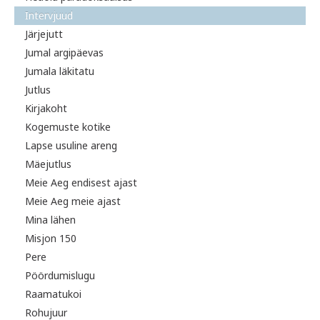
Intervjuud
Järjejutt
Jumal argipäevas
Jumala läkitatu
Jutlus
Kirjakoht
Kogemuste kotike
Lapse usuline areng
Mäejutlus
Meie Aeg endisest ajast
Meie Aeg meie ajast
Mina lähen
Misjon 150
Pere
Pöördumislugu
Raamatukoi
Rohujuur