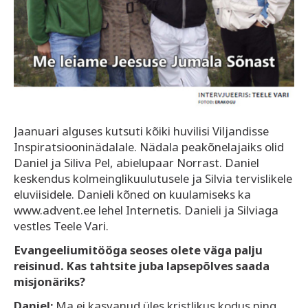
Jaanuari alguses kutsuti kõiki huvilisi Viljandisse
Inspiratsiooninädalale. Nädala peakõnelajaiks olid
Daniel ja Siliva Pel, abielupaar Norrast. Daniel
keskendus kolmeinglikuulutusele ja Silvia tervislikele
eluviisidele. Danieli kõned on kuulamiseks ka
www.advent.ee lehel Internetis. Danieli ja Silviaga
vestles Teele Vari.
Evangeeliumitööga seoses olete väga palju
reisinud. Kas tahtsite juba lapsepõlves saada
misjonäriks?
Daniel:
Ma ei kasvanud üles kristlikus kodus ning