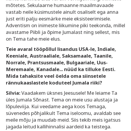
mõtetes. Sekulaarne humaanne maailmavaade
vastab neile küsimustele ainult osaliselt ega anna
just eriti palju eesmärke meie eksisteerimisele.
Adventism on inimeste liikumine piki teekonda, millel
avastame Piibli ja õpime Jumalast ning sellest, mis
on Tema tahe meie elus.
Teie avaral tööpõllul lisandus USA-le, Indiale,
Keeniale, Austraaliale, Saksamaale, Taanile,
Norrale, Prantsusmaale, Bulgaariale, Uus-
Meremaale, Kanadale... nüüd ka tilluke Eesti.
Mida tahaksite veel öelda oma siinsetele
rännukaaslastele koduteel Jumala riiki?
Silvia:
Vaadakem üksnes Jeesusele! Me leiame Ta
üles Jumala Sõnast. Tema on meie usu alustaja ja
lõpuleviija. Kui veedame aega koos Temaga,
süvenedes põhjalikult Tema iseloomu, avaldab see
meile mõju ja muudab meid. Siis tekib meis igatsus
jagada leitud kallihinnalisi aardeid ka teistega.