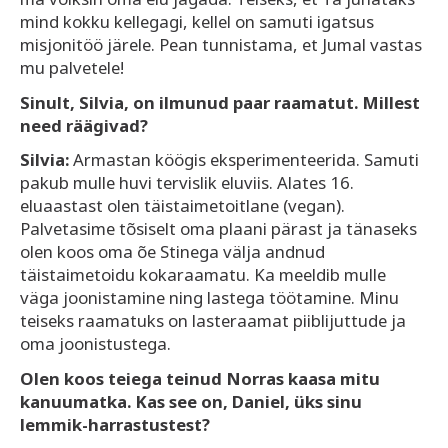
mind kokku kellegagi, kellel on samuti igatsus
misjonitöö järele. Pean tunnistama, et Jumal vastas
mu palvetele!
Sinult, Silvia, on ilmunud paar raamatut. Millest
need räägivad?
Silvia:
Armastan köögis eksperimenteerida. Samuti
pakub mulle huvi tervislik eluviis. Alates 16.
eluaastast olen täistaimetoitlane (vegan).
Palvetasime tõsiselt oma plaani pärast ja tänaseks
olen koos oma õe Stinega välja andnud
täistaimetoidu kokaraamatu. Ka meeldib mulle
väga joonistamine ning lastega töötamine. Minu
teiseks raamatuks on lasteraamat piiblijuttude ja
oma joonistustega.
Olen koos teiega teinud Norras kaasa mitu
kanuumatka. Kas see on, Daniel, üks sinu
lemmik-harrastustest?