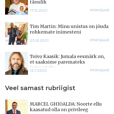
tänulik
Intervjuud
17.12.2021
Tim Martin: Minu unistus on jõuda
rohkemate inimesteni
Intervjuud
23.10.2021
Toivo Kaasik: Jumala eesmärk on,
et saaksime paremateks
inimesteks
Intervjuud
12.7.2020
Veel samast rubriigist
MARCEL GHIOALDA: Noorte ellu
kaasatud olla on privileeg