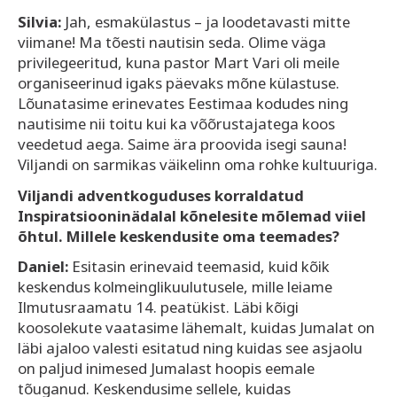
Silvia:
Jah, esmakülastus – ja loodetavasti mitte
viimane! Ma tõesti nautisin seda. Olime väga
privilegeeritud, kuna pastor Mart Vari oli meile
organiseerinud igaks päevaks mõne külastuse.
Lõunatasime erinevates Eestimaa kodudes ning
nautisime nii toitu kui ka võõrustajatega koos
veedetud aega. Saime ära proovida isegi sauna!
Viljandi on sarmikas väikelinn oma rohke kultuuriga.
Viljandi adventkoguduses korraldatud
Inspiratsiooninädalal kõnelesite mõlemad viiel
õhtul. Millele keskendusite oma teemades?
Daniel:
Esitasin erinevaid teemasid, kuid kõik
keskendus kolmeinglikuulutusele, mille leiame
Ilmutusraamatu 14. peatükist. Läbi kõigi
koosolekute vaatasime lähemalt, kuidas Jumalat on
läbi ajaloo valesti esitatud ning kuidas see asjaolu
on paljud inimesed Jumalast hoopis eemale
tõuganud. Keskendusime sellele, kuidas