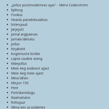
„Jutlus postmodernses ajas“ - Mervi Cederström
Epiloog
Fookus
Heaolu paradoksaalsus
Intervjuud
Järjejutt
Jumal argipäevas
Jumala läkitatu
Jutlus
Kirjakoht
Kogemuste kotike
Lapse usuline areng
Mäejutlus
Meie Aeg endisest ajast
Meie Aeg meie ajast
Mina lähen
Misjon 150
Pere
Pöördumislugu
Raamatukoi
Rohujuur
Silma ees ja südames