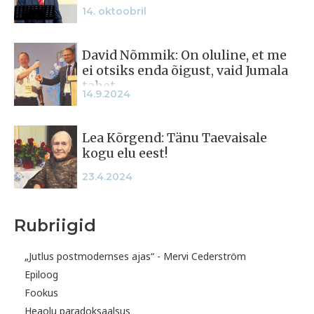
14. oktoobril
David Nõmmik: On oluline, et me
ei otsiks enda õigust, vaid Jumala
tahet
14.9.2024
Lea Kõrgend: Tänu Taevaisale
kogu elu eest!
23.4.2024
Rubriigid
„Jutlus postmodernses ajas“ - Mervi Cederström
Epiloog
Fookus
Heaolu paradoksaalsus