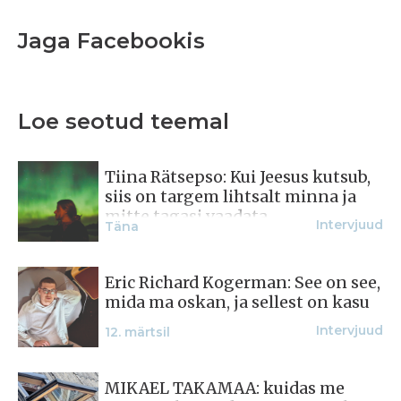
Jaga Facebookis
Loe seotud teemal
Tiina Rätsepso: Kui Jeesus kutsub,
siis on targem lihtsalt minna ja
mitte tagasi vaadata
Intervjuud
Täna
Eric Richard Kogerman: See on see,
mida ma oskan, ja sellest on kasu
Intervjuud
12. märtsil
MIKAEL TAKAMAA: kuidas me