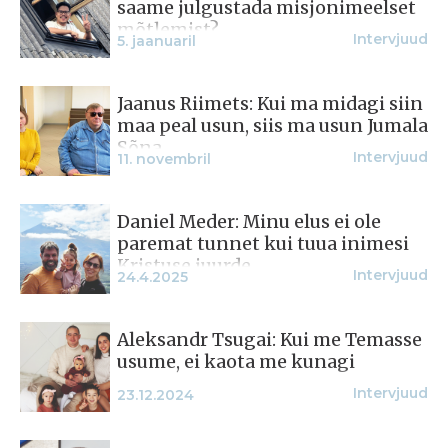
saame julgustada misjonimeelset
mõtlemist?
Intervjuud
5. jaanuaril
Jaanus Riimets: Kui ma midagi siin
maa peal usun, siis ma usun Jumala
Sõna
Intervjuud
11. novembril
Daniel Meder: Minu elus ei ole
paremat tunnet kui tuua inimesi
Kristuse juurde
Intervjuud
24.4.2025
Aleksandr Tsugai: Kui me Temasse
usume, ei kaota me kunagi
Intervjuud
23.12.2024