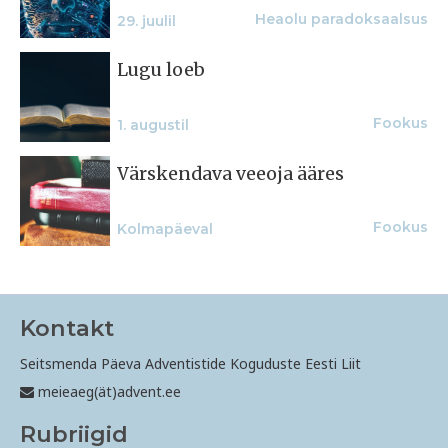
Heaolu paradoksaalsus
29. juulil
Lugu loeb
Fookus
1. augustil
Värskendava veeoja ääres
Fookus
Kolmapäeval
Kontakt
Seitsmenda Päeva Adventistide Koguduste Eesti Liit
meieaeg(ät)advent.ee
Rubriigid