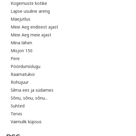
Kogemuste kotike
Lapse usuline areng
Mäejutlus
Meie Aeg endisest ajast
Meie Aeg meie ajast
Mina lähen
Misjon 150
Pere
Pöördumislugu
Raamatukoi
Rohujuur
Silma ees ja südames
Sõnu, sõnu, sõnu...
Suhted
Tervis
Vaimulik küpsus