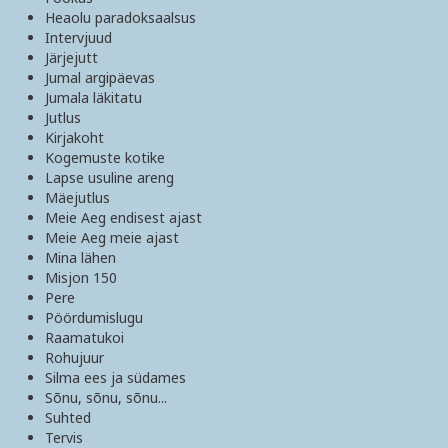
Heaolu paradoksaalsus
Intervjuud
Järjejutt
Jumal argipäevas
Jumala läkitatu
Jutlus
Kirjakoht
Kogemuste kotike
Lapse usuline areng
Mäejutlus
Meie Aeg endisest ajast
Meie Aeg meie ajast
Mina lähen
Misjon 150
Pere
Pöördumislugu
Raamatukoi
Rohujuur
Silma ees ja südames
Sõnu, sõnu, sõnu...
Suhted
Tervis