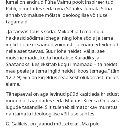
Jumal on andnud Püha Vaimu poolt inspireeritud
Piibli, nimetades seda oma Sõnaks. Jumala Sõna
annab võimaluse mõista ideoloogilise võitluse
tagamaid.
„Ja taevas tõusis sõda: Miikael ja tema inglid
hakkasid sõdima lohega, ning lohe sõdis ja tema
inglid. Lohe ei saanud võimust, ja enam ei leidunud
neile aset taevas. Suur lohe heideti välja, see
muistne madu, keda hüütakse Kuradiks ja
Saatanaks, kes eksitab kogu ilmamaad – ta heideti
maa peale ja tema inglid heideti koos temaga.“ (Ilm
12:7-9) Siin on kirjeldus reaalsest olukorrast, milles
elame.
Tänapäeval on aga levinud püüd käsitleda kristlust
müüdina, taandades seda Muinas-Kreeka Odüsseia
lugude tasandile. Siit tuleneb silmatorkav muretus
nähtamatu ideoloogilise võitluse suhtes.
G. Galileist on jäänud mõttetera: „Ma pole