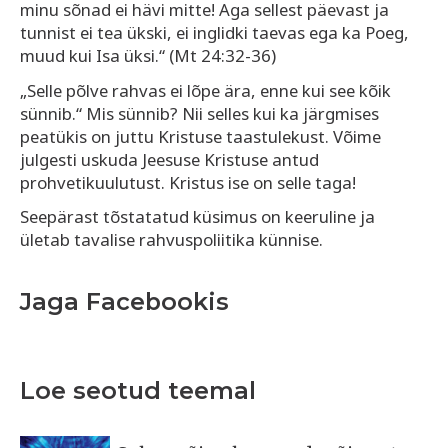
minu sõnad ei hävi mitte! Aga sellest päevast ja
tunnist ei tea ükski, ei inglidki taevas ega ka Poeg,
muud kui Isa üksi.“ (Mt 24:32-36)
„Selle põlve rahvas ei lõpe ära, enne kui see kõik
sünnib.“ Mis sünnib? Nii selles kui ka järgmises
peatükis on juttu Kristuse taastulekust. Võime
julgesti uskuda Jeesuse Kristuse antud
prohvetikuulutust. Kristus ise on selle taga!
Seepärast tõstatatud küsimus on keeruline ja
ületab tavalise rahvuspoliitika künnise.
Jaga Facebookis
Loe seotud teemal