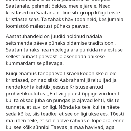
Saatanale, pehmelt öeldes, meele järele. Need
kristlased on Saatana eriline sihtgrupp kõigi teiste
kristlaste seas. Ta tahaks hävitada neid, kes Jumala
loomistöö mälestust pühaks peavad.
Aastatuhandeid on juudid hoidnud nädala
seitsmenda päeva pühaks pidamise traditsiooni.
Saatan tahaks hea meelega ära pühkida mälestuse
sellest pühast päevast ja asendada päikese
kummardamise päevaga.
Kuigi enamus tänapäeva Iisraeli kodanikke ei ole
kristlased, on nad siiski Aabrahami järeltulijad ja
nende kohta kehtib Jeesuse Kristuse antud
prohvetikuulutus: „Ent viigipuust õppige võrdumit:
kui ta oksad juba on pungas ja ajavad lehti, siis te
tunnete, et suvi on ligi. Nõnda ka teie: kui te näete
seda kõike, siis teadke, et see on ligi ukse ees. Tõesti
ma ütlen teile, et selle põlve rahvas ei lõpe ära, enne
kui see kõik sünnib! Taevas ja maa hävivad, aga