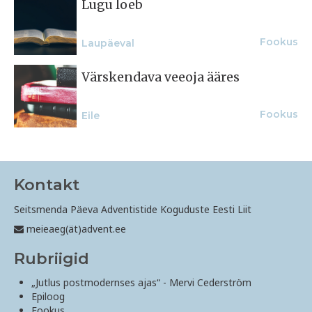
Lugu loeb
Fookus
Laupäeval
Värskendava veeoja ääres
Fookus
Eile
Kontakt
Seitsmenda Päeva Adventistide Koguduste Eesti Liit
meieaeg(ät)advent.ee
Rubriigid
„Jutlus postmodernses ajas“ - Mervi Cederström
Epiloog
Fookus