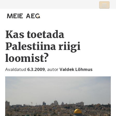
Esileht
Fookus
Kas toetada
Rubriigid
Palestiina riigi
Toimetus
loomist?
Avaldatud
6.3.2009
, autor
Valdek Lõhmus
Logi sisse või registreeru