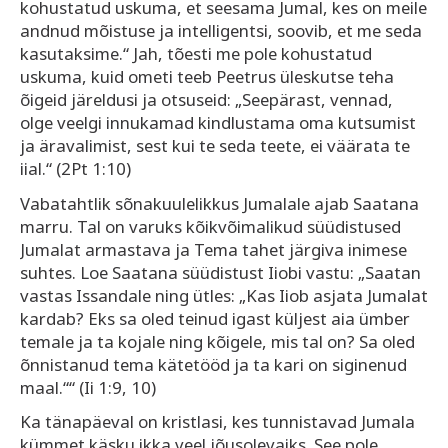
kohustatud uskuma, et seesama Jumal, kes on meile
andnud mõistuse ja intelligentsi, soovib, et me seda
kasutaksime.“ Jah, tõesti me pole kohustatud
uskuma, kuid ometi teeb Peetrus üleskutse teha
õigeid järeldusi ja otsuseid: „Seepärast, vennad,
olge veelgi innukamad kindlustama oma kutsumist
ja äravalimist, sest kui te seda teete, ei väärata te
iial.“ (2Pt 1:10)
Vabatahtlik sõnakuulelikkus Jumalale ajab Saatana
marru. Tal on varuks kõikvõimalikud süüdistused
Jumalat armastava ja Tema tahet järgiva inimese
suhtes. Loe Saatana süüdistust Iiobi vastu: „Saatan
vastas Issandale ning ütles: „Kas Iiob asjata Jumalat
kardab? Eks sa oled teinud igast küljest aia ümber
temale ja ta kojale ning kõigele, mis tal on? Sa oled
õnnistanud tema kätetööd ja ta kari on siginenud
maal.““ (Ii 1:9, 10)
Ka tänapäeval on kristlasi, kes tunnistavad Jumala
kümmet käsku ikka veel jõusolevaiks. See pole