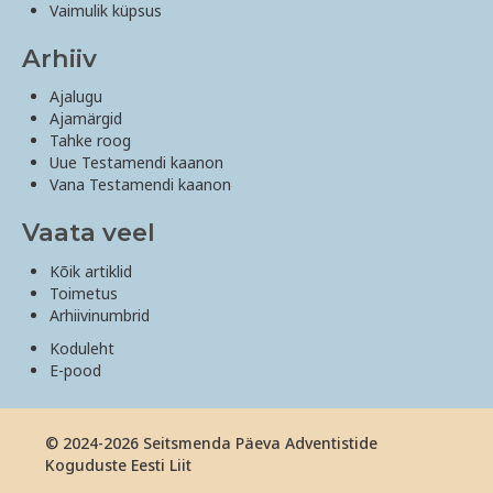
Vaimulik küpsus
Arhiiv
Ajalugu
Ajamärgid
Tahke roog
Uue Testamendi kaanon
Vana Testamendi kaanon
Vaata veel
Kõik artiklid
Toimetus
Arhiivinumbrid
Koduleht
E-pood
© 2024-2026 Seitsmenda Päeva Adventistide
Koguduste Eesti Liit