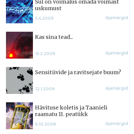
Sul on võimalus omada võimast
uskumust
Ajamärgid
5.4.2009
Kas sina tead...
Ajamärgid
15.2.2009
Sensitiivide ja ravitsejate buum?
Ajamärgid
12.1.2009
Hävituse koletis ja Taanieli
raamatu 11. peatükk
Ajamärgid
6.10.2008