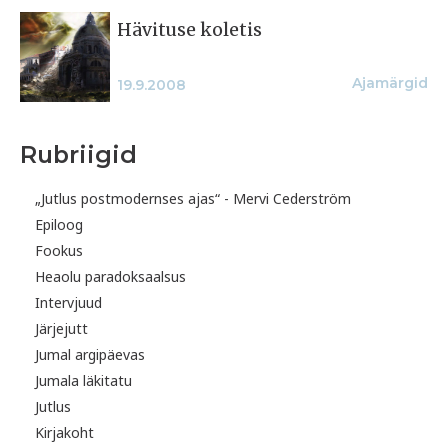
Hävituse koletis
Ajamärgid
19.9.2008
Rubriigid
„Jutlus postmodernses ajas“ - Mervi Cederström
Epiloog
Fookus
Heaolu paradoksaalsus
Intervjuud
Järjejutt
Jumal argipäevas
Jumala läkitatu
Jutlus
Kirjakoht