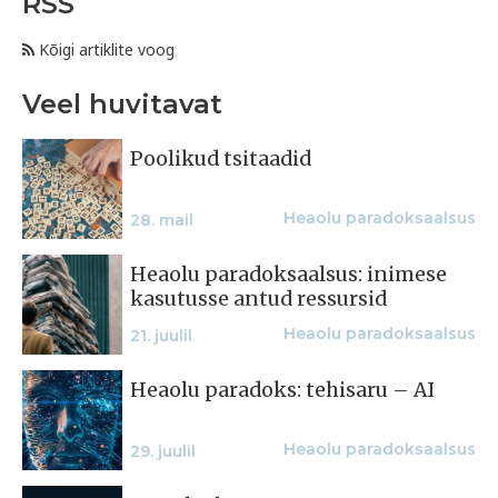
RSS
Kõigi artiklite voog
Veel huvitavat
Poolikud tsitaadid
Heaolu paradoksaalsus
28. mail
Heaolu paradoksaalsus: inimese
kasutusse antud ressursid
Heaolu paradoksaalsus
21. juulil
Heaolu paradoks: tehisaru – AI
Heaolu paradoksaalsus
29. juulil