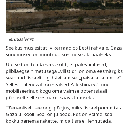
Jeruusalemm
See küsimus esitati Vikerraadios Eesti rahvale. Gaza
sündmused on muutnud küsimuse aktuaalseks.
Üldiselt on teada seisukoht, et palestiinlased,
piibliaegse nimetusega „vilistid“, on oma eesmärgiks
seadnud Iisraeli riigi hävitamise, „paisata ta merre“.
Sellest tulenevalt on sealsed Palestiina võimud
mobiliseerinud kogu oma vaimse potentsiaali
põhiliselt selle eesmärgi saavutamiseks.
Tõenäoliselt see ongi põhjus, miks Iisrael pommitas
Gaza ülikooli. Seal on ju pead, kes on võimelised
kokku panema rakette, mida Iisraeli lennutada.